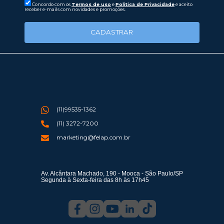
Concordo com os
Termos de uso
e
Politica de Privacidade
e aceito
receber e-mails com novidades e promoções.
CADASTRAR
(11)99535-1362
(11) 3272-7200
marketing@felap.com.br
Av. Alcântara Machado, 190 - Mooca - São Paulo/SP
Segunda à Sexta-feira das 8h às 17h45