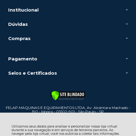
Institucional
Dúvidas
Compras
Pagamento
Selos e Certificados
FELAP MAQUINAS E EQUIPAMENTOS LTDA, Av. Alcântara Machado -
190 - Mooca - 03102-901 - São Paulo - SP
CNPJ: 60.886.447/0001-31 | © Todos os direitos reservados - Felap
Máquinas e Equipamentos - 2026
Utilizamos seus dados para analisar e personalizar nossa loja virtual
durante a sua navegação e em serviços de terceiros parceiros. Ao
navegar pela loja virtual, você nos autoriza a coletar tais informações