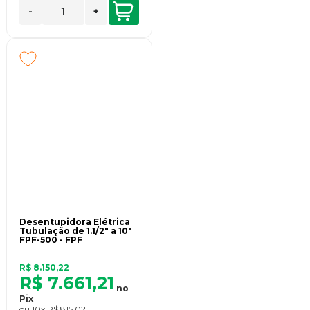
-
+
Desentupidora Elétrica
Tubulação de 1.1/2" a 10"
FPF-500 - FPF
R$ 8.150,22
R$ 7.661,21
no
Pix
ou
10x
R$ 815,02