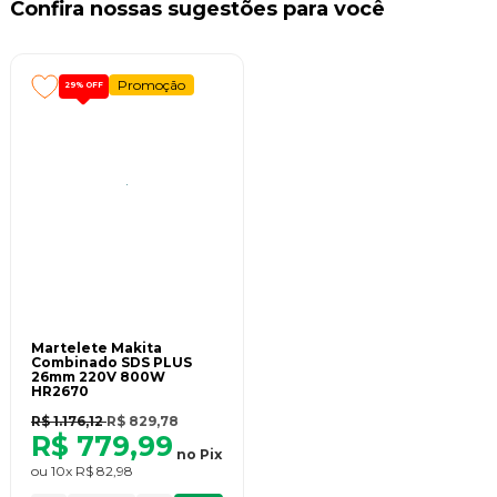
Confira nossas sugestões para você
Promoção
29%
OFF
Martelete Makita
Combinado SDS PLUS
26mm 220V 800W
HR2670
R$ 1.176,12
R$ 829,78
R$ 779,99
no
Pix
ou
10x
R$ 82,98