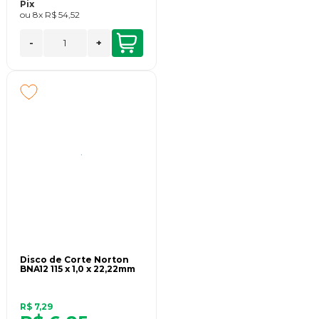
Pix
ou
8x
R$ 54,52
-
+
Disco de Corte Norton
BNA12 115 x 1,0 x 22,22mm
R$ 7,29