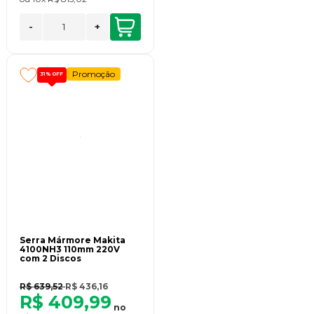
-
+
Promoção
31%
OFF
Serra Mármore Makita
4100NH3 110mm 220V
com 2 Discos
R$ 639,52
R$ 436,16
R$ 409,99
no