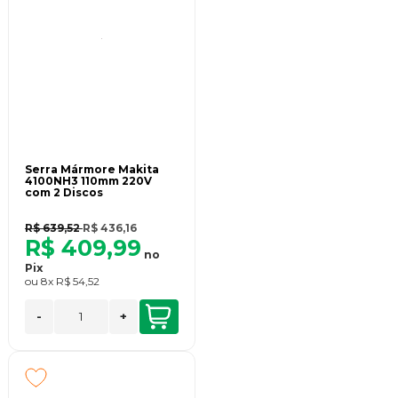
Serra Mármore Makita
4100NH3 110mm 220V
com 2 Discos
R$ 639,52
R$ 436,16
R$ 409,99
no
Pix
ou
8x
R$ 54,52
-
+