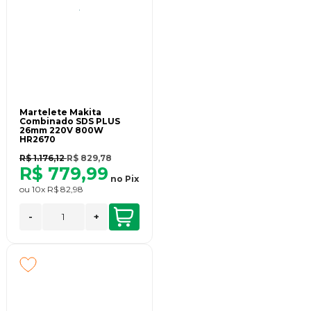
Martelete Makita
Combinado SDS PLUS
26mm 220V 800W
HR2670
R$ 1.176,12
R$ 829,78
R$ 779,99
no
Pix
ou
10x
R$ 82,98
-
+