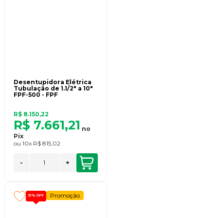
Desentupidora Elétrica
Tubulação de 1.1/2" a 10"
FPF-500 - FPF
R$ 8.150,22
R$ 7.661,21
no
Pix
ou
10x
R$ 815,02
-
+
Promoção
31%
OFF