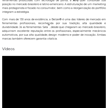
ferramentas produzidas com tecnologia de ponta, a
ATG
quer consolidar sua
posição no mercado brasileiro e latino-americano. A estruturação de um marketing
mais protagonista e focado no consumidor, bem como a reorganização do portfólio
integram a estratégia.
Com mais de 130 anos de existência, a Belzer® é uma das líderes de mercado em
ferramentas profissionais, reconhecida por sua tradição, alta qualidade e
®
durabilidade. Já as ferramentas Sata
, desde que chegaram ao mercado brasileiro,
adquiriram excelente reputação entre os profissionais, especialmente mecânicos
automotivos, por sua alta qualidade, design moderno e poder de inovação. Ambas
marcas também oferecem garantia vitalícia.
Vídeos