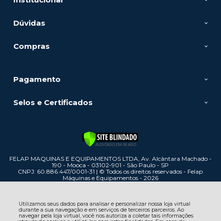
Dúvidas
Compras
Pagamento
Selos e Certificados
FELAP MAQUINAS E EQUIPAMENTOS LTDA, Av. Alcântara Machado -
190 - Mooca - 03102-901 - São Paulo - SP
CNPJ: 60.886.447/0001-31 | © Todos os direitos reservados - Felap
Máquinas e Equipamentos - 2026
Utilizamos seus dados para analisar e personalizar nossa loja virtual
durante a sua navegação e em serviços de terceiros parceiros. Ao
navegar pela loja virtual, você nos autoriza a coletar tais informações