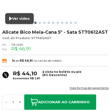
Ver vídeo
Alicate Bico Meia-Cana 5" - Sata ST70612AST
Cod. do Produto: ST70612AST
De:
R$ 46,99
R$ 46,91
Por:
1x
de
R$ 46,91
no cartão de crédito
à vista no boleto ou pix
R$ 44,10
(6% Desconto)
Economize
R$ 2,81
Mais formas de pagamento
ADICIONAR AO CARRINHO
-
+