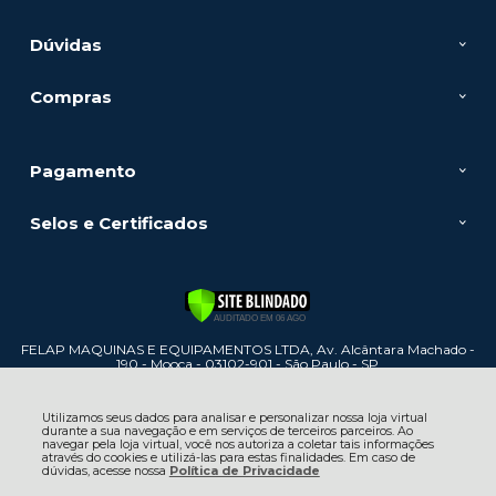
Dúvidas
Compras
Pagamento
Selos e Certificados
FELAP MAQUINAS E EQUIPAMENTOS LTDA, Av. Alcântara Machado -
190 - Mooca - 03102-901 - São Paulo - SP
CNPJ: 60.886.447/0001-31 | © Todos os direitos reservados - Felap
Máquinas e Equipamentos - 2026
Utilizamos seus dados para analisar e personalizar nossa loja virtual
durante a sua navegação e em serviços de terceiros parceiros. Ao
navegar pela loja virtual, você nos autoriza a coletar tais informações
através do cookies e utilizá-las para estas finalidades. Em caso de
dúvidas, acesse nossa
Política de Privacidade