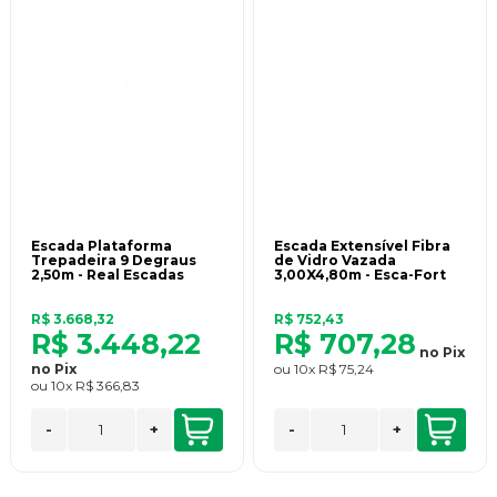
Escada Plataforma
Escada Extensível Fibra
Trepadeira 9 Degraus
de Vidro Vazada
2,50m - Real Escadas
3,00X4,80m - Esca-Fort
R$ 3.668,32
R$ 752,43
R$ 3.448,22
R$ 707,28
no
Pix
no
Pix
ou
10x
R$ 75,24
ou
10x
R$ 366,83
-
+
-
+