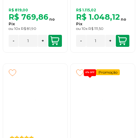
R$ 819,00
R$ 1.115,02
R$ 769,86
R$ 1.048,12
no
no
Pix
Pix
ou
10x
R$ 81,90
ou
10x
R$ 111,50
-
+
-
+
Promoção
6%
OFF