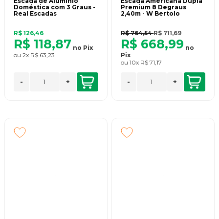
Escada de Alumínio
Escada Americana Dupla
Doméstica com 3 Graus -
Premium 8 Degraus
Real Escadas
2,40m - W Bertolo
R$ 126,46
R$ 764,54
R$ 711,69
R$ 118,87
R$ 668,99
no
Pix
no
ou
2x
R$ 63,23
Pix
ou
10x
R$ 71,17
-
+
-
+