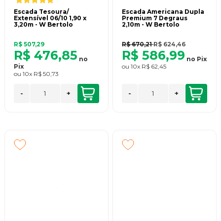
Escada Tesoura/
Escada Americana Dupla
Extensível 06/10 1,90 x
Premium 7 Degraus
3,20m - W Bertolo
2,10m - W Bertolo
R$ 507,29
R$ 670,21
R$ 624,46
R$ 476,85
R$ 586,99
no
no
Pix
Pix
ou
10x
R$ 62,45
ou
10x
R$ 50,73
-
+
-
+