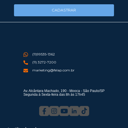
CADASTRAR
(11)99535-1362
(11) 3272-7200
marketing@felap.com.br
Av. Alcântara Machado, 190 - Mooca - São Paulo/SP
Segunda à Sexta-feira das 8h às 17h45