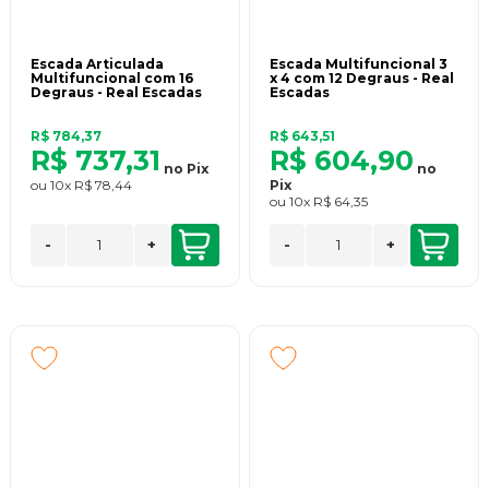
Escada Articulada
Escada Multifuncional 3
Multifuncional com 16
x 4 com 12 Degraus - Real
Degraus - Real Escadas
Escadas
R$ 784,37
R$ 643,51
R$ 737,31
R$ 604,90
no
Pix
no
ou
10x
R$ 78,44
Pix
ou
10x
R$ 64,35
-
+
-
+