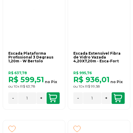
Escada Plataforma
Escada Extensível Fibra
Profissional 3 Degraus
de Vidro Vazada
1,20m - W Bertolo
4,20X7,20m - Esca-Fort
R$ 637,78
R$ 995,76
R$ 599,51
R$ 936,01
no
Pix
no
Pix
ou
10x
R$ 63,78
ou
10x
R$ 99,58
-
+
-
+