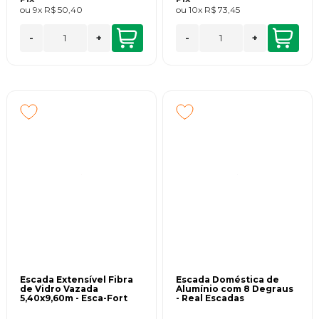
ou
9x
R$ 50,40
ou
10x
R$ 73,45
-
+
-
+
Escada Extensível Fibra
Escada Doméstica de
de Vidro Vazada
Alumínio com 8 Degraus
5,40x9,60m - Esca-Fort
- Real Escadas