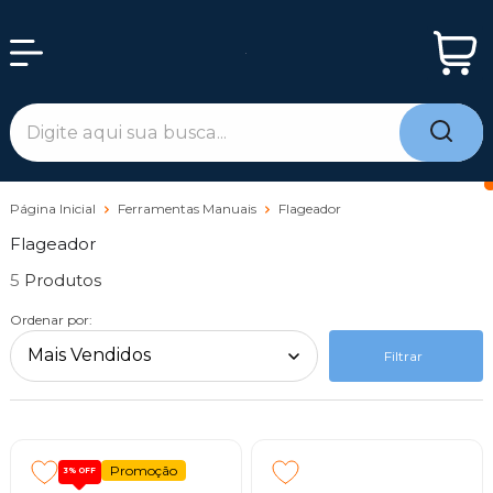
Página Inicial
Ferramentas Manuais
Flageador
Flageador
5
Ordenar por:
Filtrar
Promoção
3%
OFF