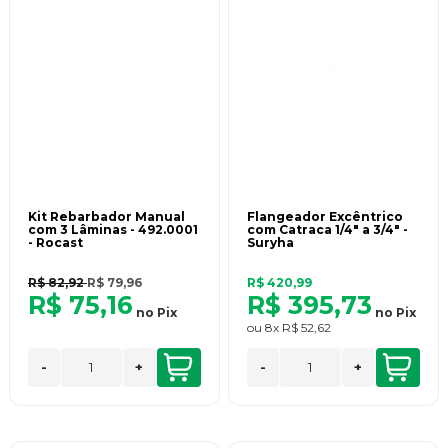
Kit Rebarbador Manual
Flangeador Excêntrico
com 3 Lâminas - 492.0001
com Catraca 1/4" a 3/4" -
- Rocast
Suryha
R$ 82,92
R$ 79,96
R$ 420,99
R$ 75,16
R$ 395,73
no
Pix
no
Pix
ou
8x
R$ 52,62
-
+
-
+