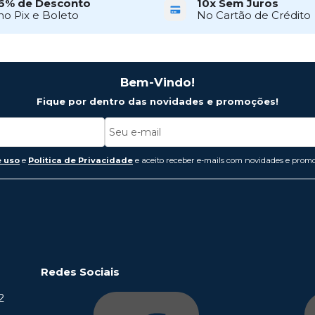
6% de Desconto
10x Sem Juros
no Pix e Boleto
No Cartão de Crédito
Bem-Vindo!
Fique por dentro das novidades e promoções!
 uso
e
Politica de Privacidade
e aceito receber e-mails com novidades e promo
Redes Sociais
2