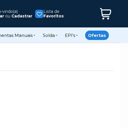
vindo(a)
Lista de
ar
ou
Cadastrar
Favoritos
mentas Manuais
Solda
EPI's
Ofertas