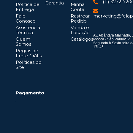
(11) 3272-720
Garantia
Política de
Minha
Entrega
Conta
Fale
Rastrear
marketing@felap
Conosco
Pedido
Assistência
Venda e
Técnica
Locação
Av. Alcântara Machado, 
Quem
Catálogos
Mooca - São Paulo/SP
Segunda à Sexta-feira d
Somos
17h45
Regras de
Frete Grátis
Políticas do
Site
Pagamento