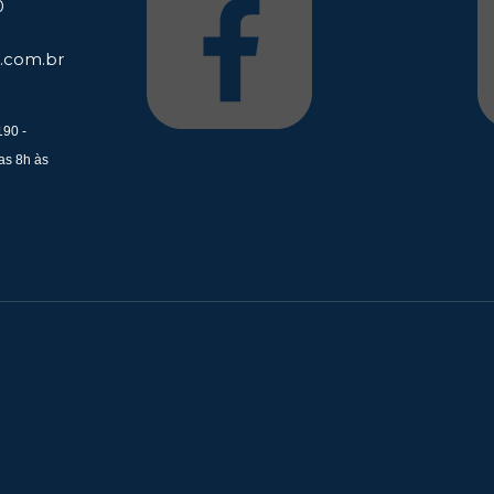
0
.com.br
190 -
as 8h às