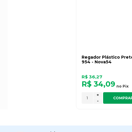
Regador Plástico Pret
954 - Nova54
R$ 36,27
R$ 34,09
no
Pix
+
COMPRA
-