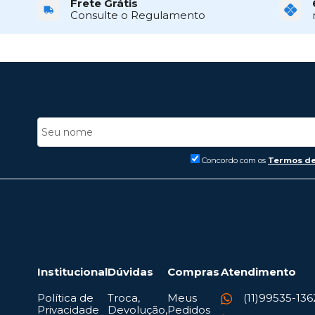
Frete Grátis
Consulte o Regulamento
Concordo com os
Termos de
Institucional
Dúvidas
Compras
Atendimento
Política de
Troca,
Meus
(11)99535-136
Privacidade
Devolução,
Pedidos