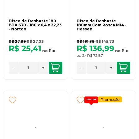
Disco de Desbaste 180
Disco de Desbaste
BDA 630 - 180 x 6,4 x 22,23
180mm Com Rosca M14 -
- Norton
Hessen
R$ 27,89
R$ 27,03
R$ 191,38
R$ 145,73
R$ 25,41
R$ 136,99
no
Pix
no
Pix
ou
2x
R$ 72,87
-
+
-
+
Promoção
25%
OFF