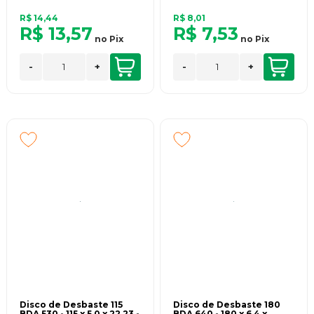
R$ 14,44
R$ 8,01
R$ 13,57
R$ 7,53
no
Pix
no
Pix
-
+
-
+
Disco de Desbaste 115
Disco de Desbaste 180
BDA 530 - 115 x 5,0 x 22,23 -
BDA 640 - 180 x 6,4 x