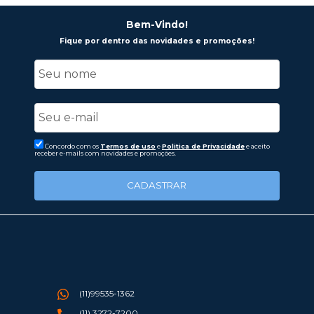
Bem-Vindo!
Fique por dentro das novidades e promoções!
Concordo com os
Termos de uso
e
Politica de Privacidade
e aceito
receber e-mails com novidades e promoções.
CADASTRAR
(11)99535-1362
(11) 3272-7200