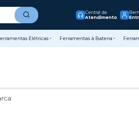
Central de
Bem-
Atendimento
Entr
erramentas Elétricas
Ferramentas à Bateria
Ferra
arca