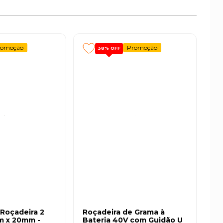
romoção
Promoção
38%
OFF
 Roçadeira 2
Roçadeira de Grama à
m x 20mm -
Bateria 40V com Guidão U