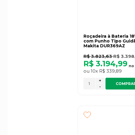
Roçadeira à Bateria 1
com Punho Tipo Guidã
Makita DUR369AZ
R$ 3.823,63
R$ 3.398
R$ 3.194,99
no
ou
10x
R$ 339,89
+
COMPRA
-