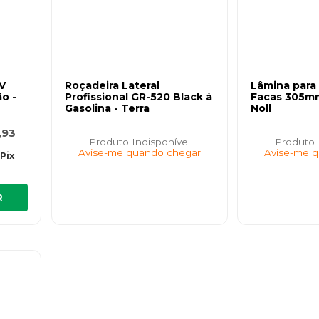
8V
Roçadeira Lateral
Lâmina para
o -
Profissional GR-520 Black à
Facas 305mm
Gasolina - Terra
Noll
,93
Produto Indisponível
Produto 
Avise-me quando chegar
Avise-me 
Pix
R