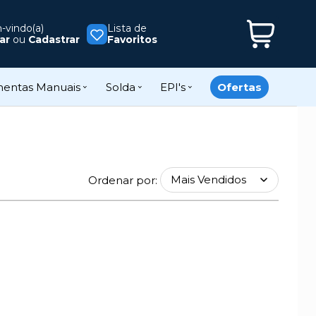
vindo(a)
Lista de
ar
ou
Cadastrar
Favoritos
mentas Manuais
Solda
EPI's
Ofertas
Ordenar por: