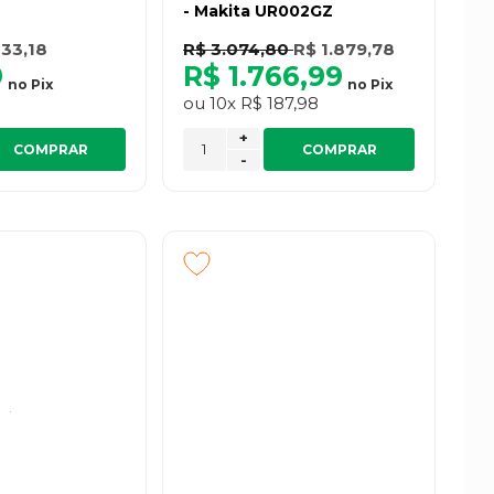
- Makita UR002GZ
 33,18
R$ 3.074,80
R$ 1.879,78
9
R$ 1.766,99
no
Pix
no
Pix
ou
10x
R$ 187,98
+
COMPRAR
COMPRAR
-