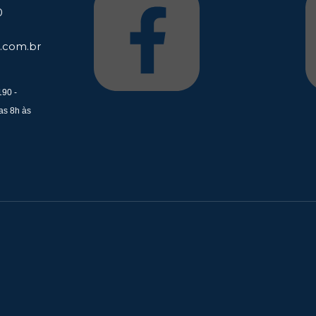
0
.com.br
190 -
as 8h às