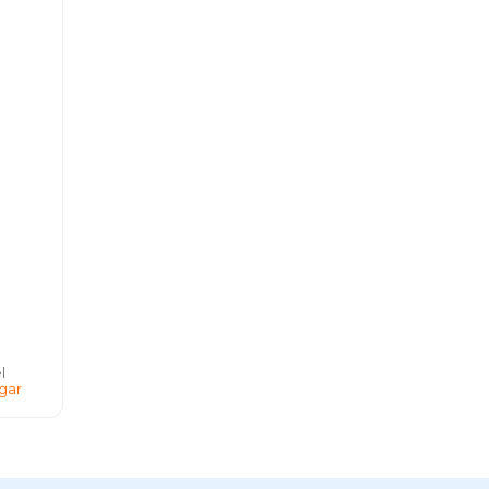
l
gar