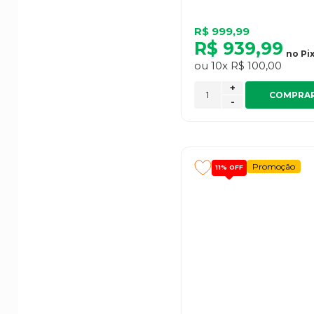
R$ 999,99
R$ 939,99
no
Pi
ou
10x
R$ 100,00
+
COMPRA
-
Promoção
11%
OFF