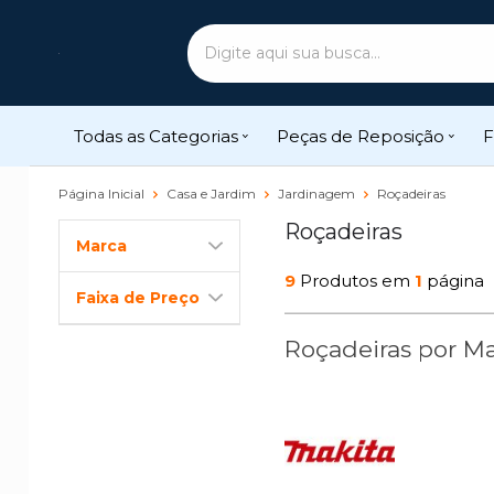
Todas as Categorias
Peças de Reposição
F
Página Inicial
Casa e Jardim
Jardinagem
Roçadeiras
Roçadeiras
Marca
9
Produtos em
1
página
Faixa de Preço
Roçadeiras por M