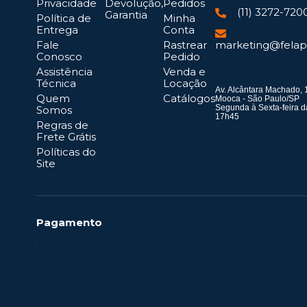
Privacidade
Devolução,
Pedidos
(11) 3272-720
Garantia
Política de
Minha
Entrega
Conta
Fale
Rastrear
marketing@felap
Conosco
Pedido
Assistência
Venda e
Técnica
Locação
Av. Alcântara Machado, 
Quem
Catálogos
Mooca - São Paulo/SP
Segunda à Sexta-feira d
Somos
17h45
Regras de
Frete Grátis
Políticas do
Site
Pagamento