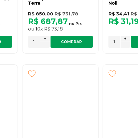
Terra
Noll
R$ 850,00
R$ 731,78
R$ 34,41
R$
R$ 687,87
R$ 31,1
x
no
Pix
ou
10x
R$ 73,18
+
+
R
COMPRAR
-
-