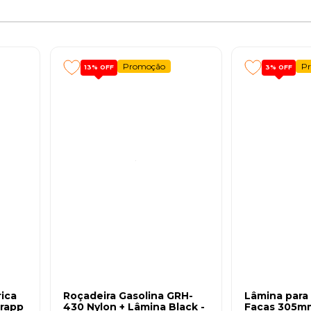
Promoção
P
13%
OFF
3%
OFF
rica
Roçadeira Gasolina GRH-
Lâmina para
rapp
430 Nylon + Lâmina Black -
Facas 305m