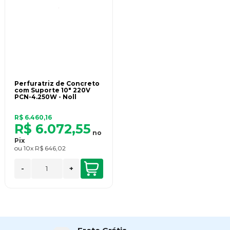
Perfuratriz de Concreto
com Suporte 10" 220V
PCN-4.250W - Noll
R$ 6.460,16
R$ 6.072,55
no
Pix
ou
10x
R$ 646,02
-
+