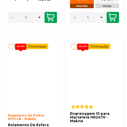
Atacado
Varejo
-
+
-
+
Promoção
Promoção
2%
OFF
2%
OFF
Engrenagem 10 para
Rolamento De Esfera
Martelete HR2470 -
607LLB - Makita
Makita
Rolamento De Esfera