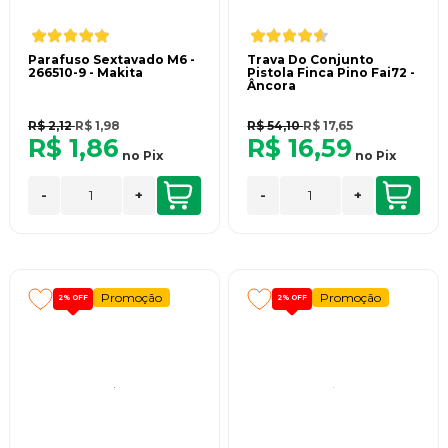
Parafuso Sextavado M6 -
Trava Do Conjunto
266510-9 - Makita
Pistola Finca Pino Fai72 -
ncora
R$ 2,12
R$ 1,98
R$ 54,10
R$ 17,65
R$ 1,86
R$ 16,59
no
Pix
no
Pix
-
+
-
+
Promoção
Promoção
2%
OFF
2%
OFF