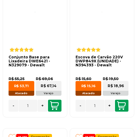
Conjunto Base para
Escova de Carvão 220V
Lixadeira DWE6421 -
DWP849X (UNIDADE) -
N329079 - Dewalt
N394393 - Dewalt
R$ 55,25
R$ 69,06
R$ 15,60
R$ 19,50
R$ 67,14
R$ 18,96
R$ 53,71
R$ 15,16
Atacado
Varejo
Atacado
Varejo
-
+
-
+
Promoção
Promoção
2%
OFF
2%
OFF