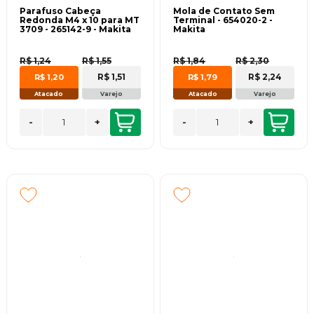
Parafuso Cabeça
Mola de Contato Sem
Redonda M4 x 10 para MT
Terminal - 654020-2 -
3709 - 265142-9 - Makita
Makita
R$ 1,24
R$ 1,55
R$ 1,84
R$ 2,30
R$ 1,51
R$ 2,24
R$ 1,20
R$ 1,79
Atacado
Varejo
Atacado
Varejo
-
+
-
+