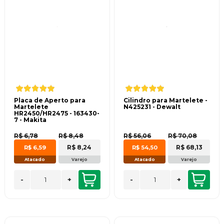
Placa de Aperto para
Cilindro para Martelete -
Martelete
N425231 - Dewalt
HR2450/HR2475 - 163430-
7 - Makita
R$ 6,78
R$ 8,48
R$ 56,06
R$ 70,08
R$ 8,24
R$ 68,13
R$ 6,59
R$ 54,50
Atacado
Varejo
Atacado
Varejo
-
+
-
+