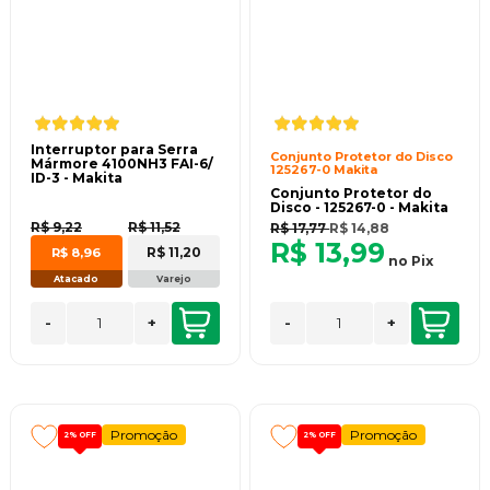
Interruptor para Serra
Conjunto Protetor do Disco
Mármore 4100NH3 FAI-6/
125267-0 Makita
ID-3 - Makita
Conjunto Protetor do
Disco - 125267-0 - Makita
R$ 9,22
R$ 11,52
R$ 17,77
R$ 14,88
R$ 13,99
R$ 11,20
R$ 8,96
no
Pix
Atacado
Varejo
-
+
-
+
Promoção
Promoção
2%
OFF
2%
OFF