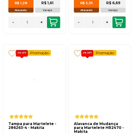
R$ 1,61
R$ 6,69
R$ 1,28
R$ 5,35
Atacado
Varejo
Atacado
Varejo
-
+
-
+
Promoção
Promoção
2%
OFF
2%
OFF
Tampa para Martelete -
Alavanca de Mudança
286263-4 - Makita
para Martelete HR2470 -
Makita