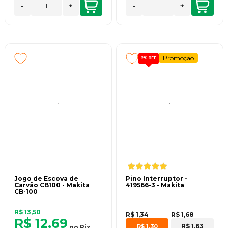
-
+
-
+
Promoção
2%
OFF
Jogo de Escova de
Pino Interruptor -
Carvão CB100 - Makita
419566-3 - Makita
CB-100
R$ 13,50
R$ 1,34
R$ 1,68
R$ 12,69
R$ 1,63
R$ 1,30
no
Pix