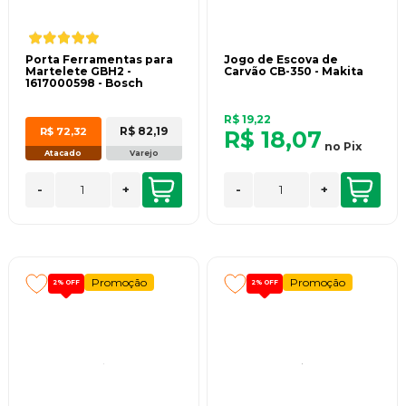
Porta Ferramentas para
Jogo de Escova de
Martelete GBH2 -
Carvão CB-350 - Makita
1617000598 - Bosch
R$ 19,22
R$ 82,19
R$ 72,32
R$ 18,07
no
Pix
Atacado
Varejo
-
+
-
+
Promoção
Promoção
2%
OFF
2%
OFF