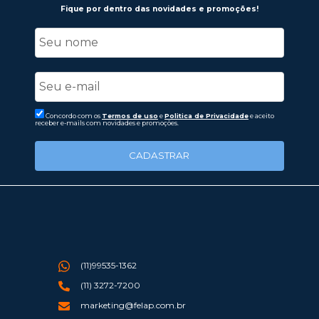
Fique por dentro das novidades e promoções!
Concordo com os
Termos de uso
e
Politica de Privacidade
e aceito
receber e-mails com novidades e promoções.
CADASTRAR
(11)99535-1362
(11) 3272-7200
marketing@felap.com.br