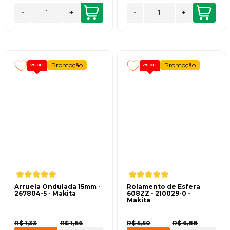
-
+
-
+
Promoção
Promoção
3%
OFF
2%
OFF
Arruela Ondulada 15mm -
Rolamento de Esfera
267804-5 - Makita
608ZZ - 210029-0 -
Makita
R$ 1,33
R$ 1,66
R$ 5,50
R$ 6,88