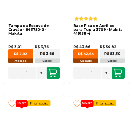
Tampa da Escova de
Base Fixa de Acrílico
Cravão - 643750-0 -
para Tupia 3709 - Makita
Makita
419138-4
R$ 3,01
R$ 3,76
R$ 43,86
R$ 54,82
R$ 3,66
R$ 53,30
R$ 2,92
R$ 42,64
Atacado
Varejo
Atacado
Varejo
-
+
-
+
Promoção
Promoção
2%
OFF
16%
OFF