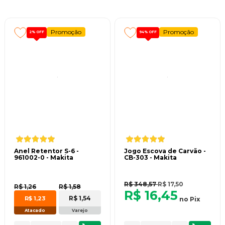
Promoção
Promoção
2%
OFF
94%
OFF
Anel Retentor S-6 -
Jogo Escova de Carvão -
961002-0 - Makita
CB-303 - Makita
R$ 348,57
R$ 17,50
R$ 1,26
R$ 1,58
R$ 16,45
R$ 1,54
R$ 1,23
no
Pix
Atacado
Varejo