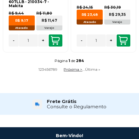
607LLB - 210034-7 -
Makita
R$ 24,15
R$ 30,19
R$ 9,44
R$ 11,80
R$ 29,35
R$ 23,48
R$ 11,47
R$ 9,17
Atacado
Varejo
Atacado
Varejo
-
+
-
+
Página
1
de
284
1
2
3
4
5
6
7
8
9
Próxima >
...
Última »
Frete Grátis
Consulte o Regulamento
Bem-Vindo!