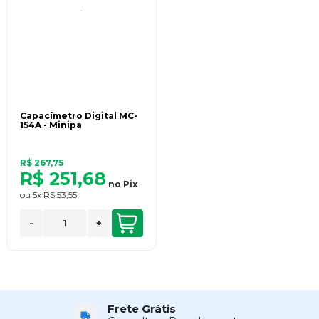
Capacímetro Digital MC-
154A - Minipa
R$ 267,75
R$ 251,68
no
Pix
ou
5x
R$ 53,55
-
+
Frete Grátis