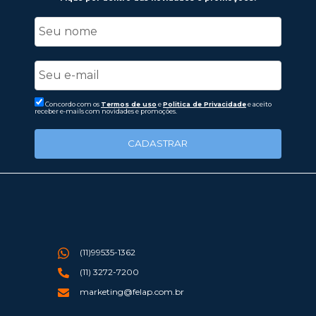
Concordo com os
Termos de uso
e
Politica de Privacidade
e aceito
receber e-mails com novidades e promoções.
CADASTRAR
(11)99535-1362
(11) 3272-7200
marketing@felap.com.br