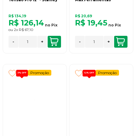
R$ 134,19
R$ 20,69
R$ 126,14
R$ 19,45
no
Pix
no
Pix
ou
2x
R$ 67,10
-
+
-
+
Promoção
Promoção
3%
OFF
12%
OFF