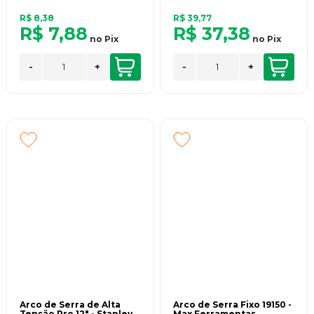
R$ 8,38
R$ 39,77
R$ 7,88
R$ 37,38
no
Pix
no
Pix
-
+
-
+
Arco de Serra de Alta
Arco de Serra Fixo 19150 -
Tensão Pro 12" - Stanley
Max Ferramentas