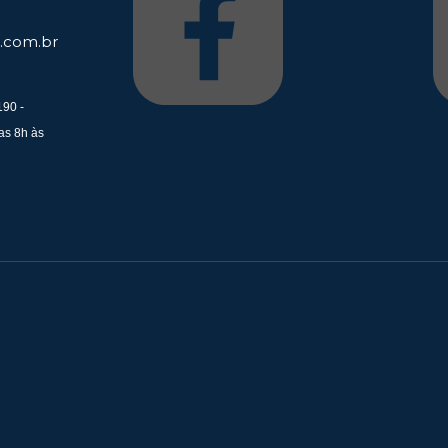
.com.br
190 -
as 8h às