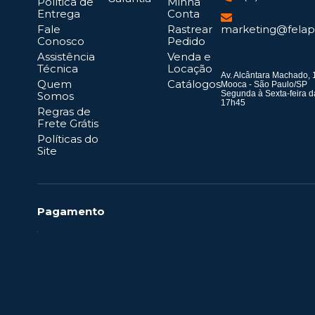
Política de
Minha
Entrega
Conta
Fale
Rastrear
marketing@felap
Conosco
Pedido
Assistência
Venda e
Técnica
Locação
Av. Alcântara Machado, 
Quem
Catálogos
Mooca - São Paulo/SP
Segunda à Sexta-feira d
Somos
17h45
Regras de
Frete Grátis
Políticas do
Site
Pagamento