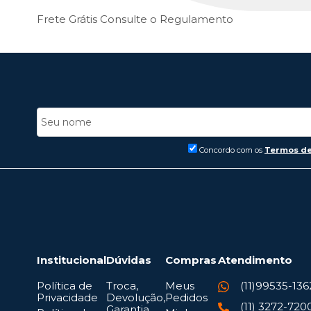
Frete Grátis
Consulte o Regulamento
Concordo com os
Termos de
Institucional
Dúvidas
Compras
Atendimento
Política de
Troca,
Meus
(11)99535-136
Privacidade
Devolução,
Pedidos
(11) 3272-720
Garantia