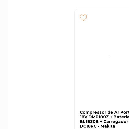
Compressor de Ar Port
18V DMP180Z + Bateri
BL1830B + Carregador
DC18RC - Makita