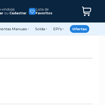
vindo(a)
Lista de
ar
ou
Cadastrar
Favoritos
mentas Manuais
Solda
EPI's
Ofertas