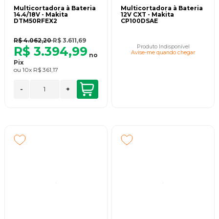
Multicortadora à Bateria
Multicortadora à Bateria
14.4/18V - Makita
12V CXT - Makita
DTM50RFEX2
CP100DSAE
R$ 4.062,20
R$ 3.611,69
Produto Indisponível
R$ 3.394,99
Avise-me quando chegar
no
Pix
ou
10x
R$ 361,17
-
+