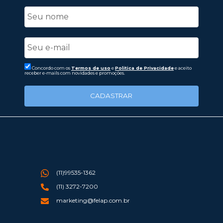
Concordo com os
Termos de uso
e
Politica de Privacidade
e aceito
receber e-mails com novidades e promoções.
CADASTRAR
(11)99535-1362
(11) 3272-7200
marketing@felap.com.br