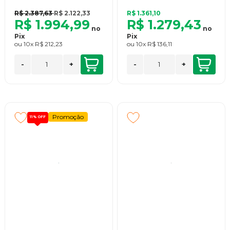
R$ 2.387,63
R$ 2.122,33
R$ 1.361,10
R$ 1.994,99
R$ 1.279,43
no
no
Pix
Pix
ou
10x
R$ 212,23
ou
10x
R$ 136,11
-
+
-
+
Promoção
11%
OFF