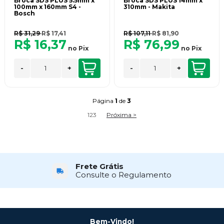
Broca SDS PLUS 5.5mm x
Broca SDS PLUS 14mm x
100mm x 160mm S4 -
310mm - Makita
Bosch
R$ 31,29
R$ 17,41
R$ 107,11
R$ 81,90
R$ 16,37
R$ 76,99
no
Pix
no
Pix
-
+
-
+
Página
1
de
3
1
2
3
Próxima >
Frete Grátis
Consulte o Regulamento
Bem-Vindo!