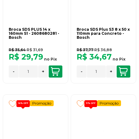
Broca SDS PLUS 14 x
Broca SDS Plus S3 8 x 50 x
160mm S1 - 2608680281 -
110mm para Concreto -
Bosch
Bosch
R$ 35,64
R$ 31,69
R$ 37,77
R$ 36,88
R$ 29,79
R$ 34,67
no
Pix
no
Pix
-
+
-
+
Promoção
Promoção
16%
OFF
11%
OFF