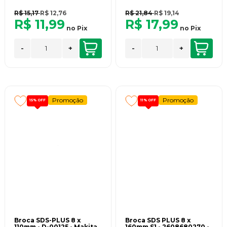
R$ 15,17
R$ 12,76
R$ 21,84
R$ 19,14
R$ 11,99
R$ 17,99
no
Pix
no
Pix
-
+
-
+
Promoção
Promoção
15%
OFF
11%
OFF
Broca SDS-PLUS 8 x
Broca SDS PLUS 8 x
110mm - D-00125 - Makita
160mm S1 - 2608680270 -