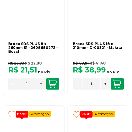
Broca SDS PLUS 8 x
Broca SDS-PLUS 18 x
260mm S1 - 2608680272 -
210mm - D-00321 - Makita
Bosch
R$ 25,73
R$ 22,88
R$ 48,91
R$ 41,48
R$ 21,51
R$ 38,99
no
Pix
no
Pix
-
+
-
+
Promoção
Promoção
14%
OFF
13%
OFF