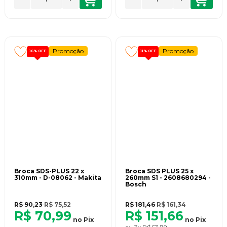
Promoção
Promoção
16%
OFF
11%
OFF
Broca SDS-PLUS 22 x
Broca SDS PLUS 25 x
310mm - D-08062 - Makita
260mm S1 - 2608680294 -
Bosch
R$ 90,23
R$ 75,52
R$ 181,46
R$ 161,34
R$ 70,99
R$ 151,66
no
Pix
no
Pix