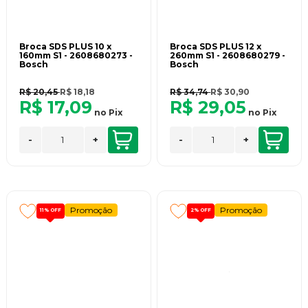
Broca SDS PLUS 10 x
Broca SDS PLUS 12 x
160mm S1 - 2608680273 -
260mm S1 - 2608680279 -
Bosch
Bosch
R$ 20,45
R$ 18,18
R$ 34,74
R$ 30,90
R$ 17,09
R$ 29,05
no
Pix
no
Pix
-
+
-
+
Promoção
Promoção
11%
OFF
2%
OFF