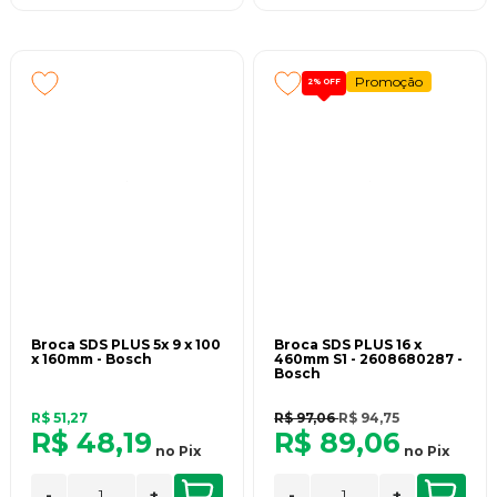
Promoção
2%
OFF
Broca SDS PLUS 5x 9 x 100
Broca SDS PLUS 16 x
x 160mm - Bosch
460mm S1 - 2608680287 -
Bosch
R$ 51,27
R$ 97,06
R$ 94,75
R$ 48,19
R$ 89,06
no
Pix
no
Pix
-
+
-
+