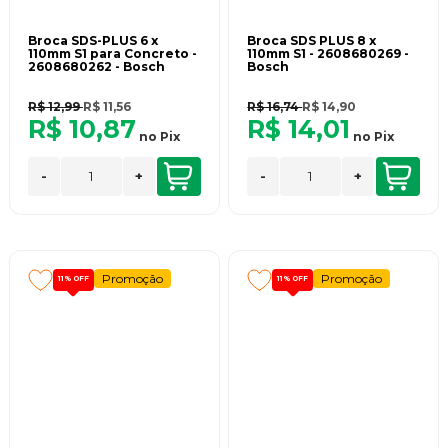
Broca SDS-PLUS 6 x
Broca SDS PLUS 8 x
110mm S1 para Concreto -
110mm S1 - 2608680269 -
2608680262 - Bosch
Bosch
R$ 12,99
R$ 11,56
R$ 16,74
R$ 14,90
R$ 10,87
R$ 14,01
no
Pix
no
Pix
-
+
-
+
Promoção
Promoção
11%
OFF
11%
OFF