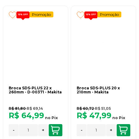
Promoção
Promoção
15%
OFF
15%
OFF
Broca SDS-PLUS 22 x
Broca SDS-PLUS 20 x
260mm - D-00371 - Makita
210mm - Makita
R$ 81,80
R$ 69,14
R$ 60,72
R$ 51,05
R$ 64,99
R$ 47,99
no
Pix
no
Pix
-
+
-
+