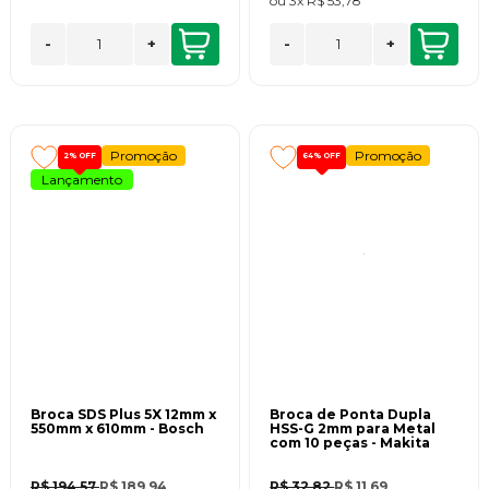
ou
3x
R$ 53,78
-
+
-
+
Promoção
Promoção
2%
OFF
64%
OFF
Lançamento
Broca SDS Plus 5X 12mm x
Broca de Ponta Dupla
550mm x 610mm - Bosch
HSS-G 2mm para Metal
com 10 peças - Makita
R$ 194,57
R$ 189,94
R$ 32,82
R$ 11,69