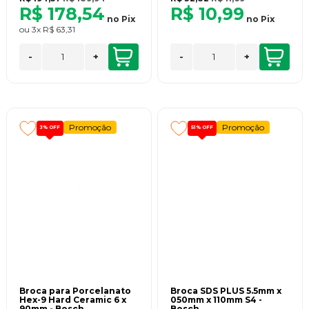
R$ 178,54
R$ 10,99
no
Pix
no
Pix
ou
3x
R$ 63,31
-
+
-
+
Promoção
Promoção
3%
OFF
51%
OFF
Broca para Porcelanato
Broca SDS PLUS 5.5mm x
Hex-9 Hard Ceramic 6 x
050mm x 110mm S4 -
90mm - Bosch
Bosch