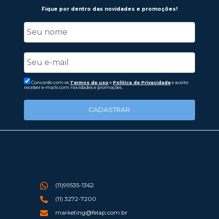
Fique por dentro das novidades e promoções!
Concordo com os
Termos de uso
e
Politica de Privacidade
e aceito
receber e-mails com novidades e promoções.
CADASTRAR
(11)99535-1362
(11) 3272-7200
marketing@felap.com.br