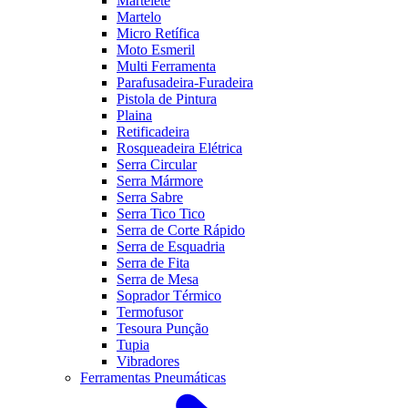
Martelete
Martelo
Micro Retífica
Moto Esmeril
Multi Ferramenta
Parafusadeira-Furadeira
Pistola de Pintura
Plaina
Retificadeira
Rosqueadeira Elétrica
Serra Circular
Serra Mármore
Serra Sabre
Serra Tico Tico
Serra de Corte Rápido
Serra de Esquadria
Serra de Fita
Serra de Mesa
Soprador Térmico
Termofusor
Tesoura Punção
Tupia
Vibradores
Ferramentas Pneumáticas