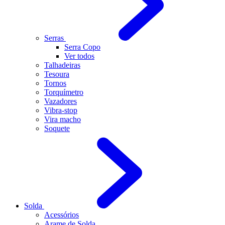
Serras
Serra Copo
Ver todos
Talhadeiras
Tesoura
Tornos
Torquímetro
Vazadores
Vibra-stop
Vira macho
Soquete
Solda
Acessórios
Arame de Solda