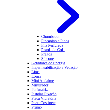
Chumbador
Fincapino e Pinos
Fita Perfurada
Pistola de Cola
Pregos
Silicone
Geradores de Energia
Impermeabilização e Vedação
Lima
Lonas
Mini Andaime
Misturador
Perfuratriz
Pistolas Fixação
Placa Vibratória
Porta Cossinete
Prumo