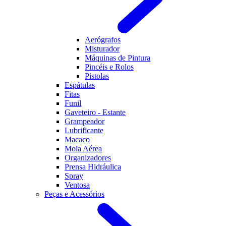
Aerógrafos
Misturador
Máquinas de Pintura
Pincéis e Rolos
Pistolas
Espátulas
Fitas
Funil
Gaveteiro - Estante
Grampeador
Lubrificante
Macaco
Mola Aérea
Organizadores
Prensa Hidráulica
Spray
Ventosa
Peças e Acessórios