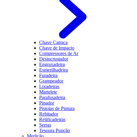
Chave Catraca
Chave de Impacto
Compressores de Ar
Desincrustador
Engraxadeira
Esmerilhadeira
Furadeira
Grampeador
Lixadeiras
Martelete
Parafusadeira
Pinador
Pistolas de Pintura
Rebitador
Retificadeiras
Serras
Tesoura Punção
Medição