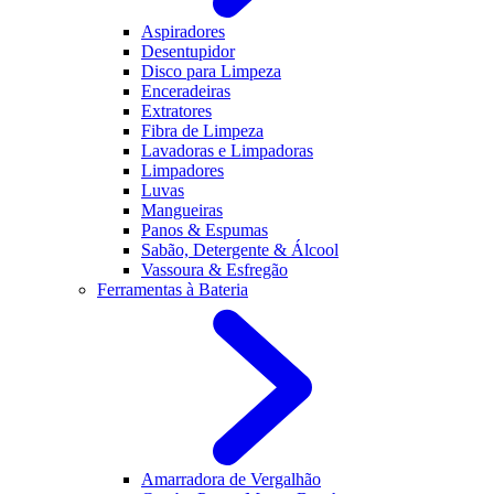
Aspiradores
Desentupidor
Disco para Limpeza
Enceradeiras
Extratores
Fibra de Limpeza
Lavadoras e Limpadoras
Limpadores
Luvas
Mangueiras
Panos & Espumas
Sabão, Detergente & Álcool
Vassoura & Esfregão
Ferramentas à Bateria
Amarradora de Vergalhão