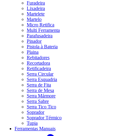
Furadeira
Lixadeira
Martelete
Martelo
Micro Retifica
Multi Ferramenta
Parafusadeira
Pinador
Pistola à Bateria
Plaina
Rebitadores
Recortadora
Retificadeira
Serra Circular
Serra Esquadria
Serra de Fita
Serra de Mesa
Serra Mármore
Serra Sabre
Serra Tico Tico
Soprador
Soprador Térmico
Tupia
Ferramentas Manuais