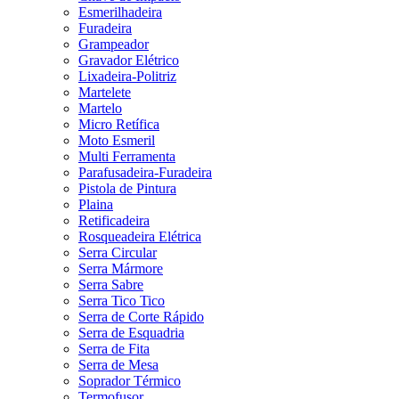
Esmerilhadeira
Furadeira
Grampeador
Gravador Elétrico
Lixadeira-Politriz
Martelete
Martelo
Micro Retífica
Moto Esmeril
Multi Ferramenta
Parafusadeira-Furadeira
Pistola de Pintura
Plaina
Retificadeira
Rosqueadeira Elétrica
Serra Circular
Serra Mármore
Serra Sabre
Serra Tico Tico
Serra de Corte Rápido
Serra de Esquadria
Serra de Fita
Serra de Mesa
Soprador Térmico
Termofusor