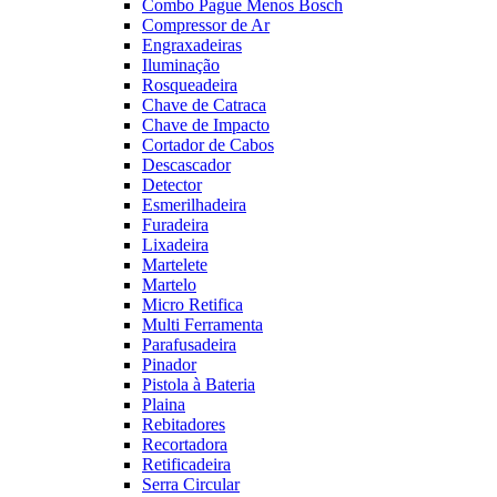
Combo Pague Menos Bosch
Compressor de Ar
Engraxadeiras
Iluminação
Rosqueadeira
Chave de Catraca
Chave de Impacto
Cortador de Cabos
Descascador
Detector
Esmerilhadeira
Furadeira
Lixadeira
Martelete
Martelo
Micro Retifica
Multi Ferramenta
Parafusadeira
Pinador
Pistola à Bateria
Plaina
Rebitadores
Recortadora
Retificadeira
Serra Circular