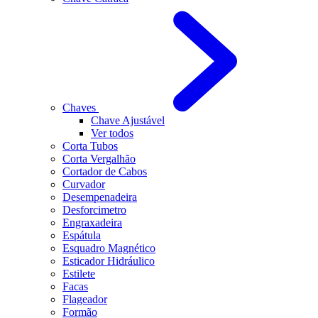
Chaves
Chave Ajustável
Ver todos
Corta Tubos
Corta Vergalhão
Cortador de Cabos
Curvador
Desempenadeira
Desforcimetro
Engraxadeira
Espátula
Esquadro Magnético
Esticador Hidráulico
Estilete
Facas
Flageador
Formão