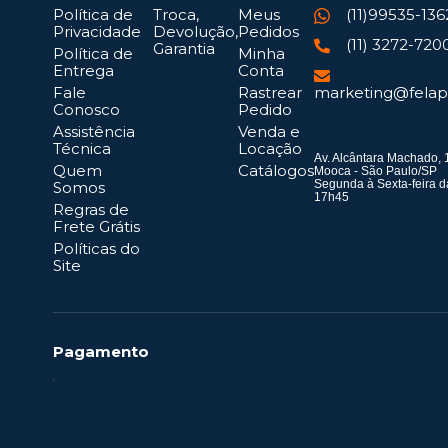
Política de
Troca,
Meus
(11)99535-136
Privacidade
Devolução,
Pedidos
(11) 3272-720
Garantia
Política de
Minha
Entrega
Conta
Fale
Rastrear
marketing@felap
Conosco
Pedido
Assistência
Venda e
Técnica
Locação
Av. Alcântara Machado, 
Quem
Catálogos
Mooca - São Paulo/SP
Segunda à Sexta-feira d
Somos
17h45
Regras de
Frete Grátis
Políticas do
Site
Pagamento