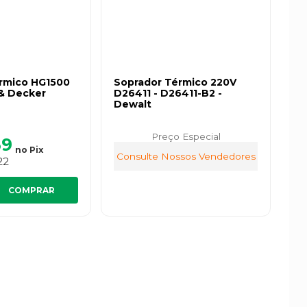
rmico HG1500
Soprador Térmico 220V
 & Decker
D26411 - D26411-B2 -
Dewalt
Preço Especial
39
no
Pix
Consulte Nossos Vendedores
22
COMPRAR