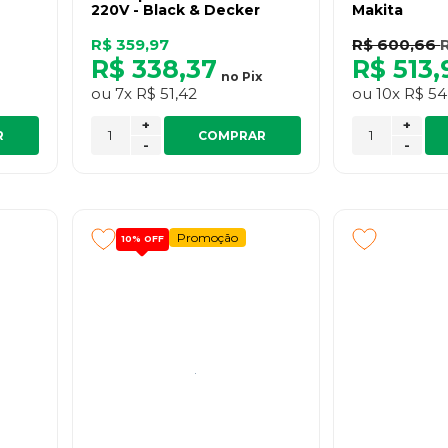
220V - Black & Decker
Makita
R$ 359,97
R$ 600,66
R$ 338,37
R$ 513,
no
Pix
ou
7x
R$ 51,42
ou
10x
R$ 54
+
+
R
COMPRAR
-
-
Promoção
10%
OFF