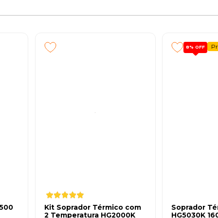
P
8%
OFF
1500
Kit Soprador Térmico com
Soprador Té
2 Temperatura HG2000K
HG5030K 16