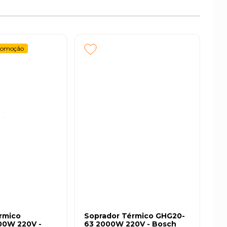
romoção
rmico
Soprador Térmico GHG20-
00W 220V -
63 2000W 220V - Bosch