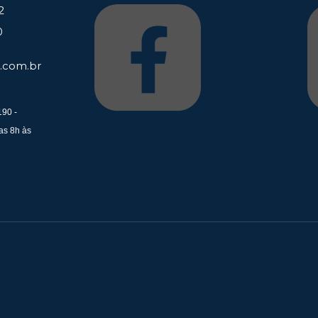
2
0
.com.br
190 -
as 8h às