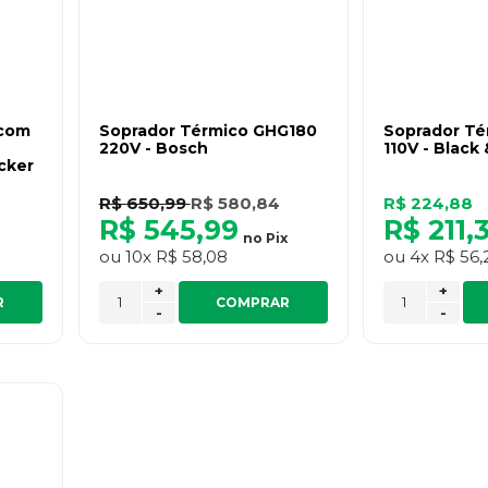
 com
Soprador Térmico GHG180
Soprador Té
220V - Bosch
110V - Black
cker
R$ 650,99
R$ 580,84
R$ 224,88
R$ 545,99
R$ 211,
no
Pix
ou
10x
R$ 58,08
ou
4x
R$ 56,
+
+
R
COMPRAR
-
-