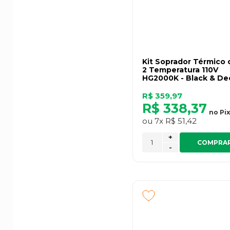
Kit Soprador Térmico
2 Temperatura 110V
HG2000K - Black & De
R$ 359,97
R$ 338,37
no
Pix
ou
7x
R$ 51,42
+
COMPRA
-