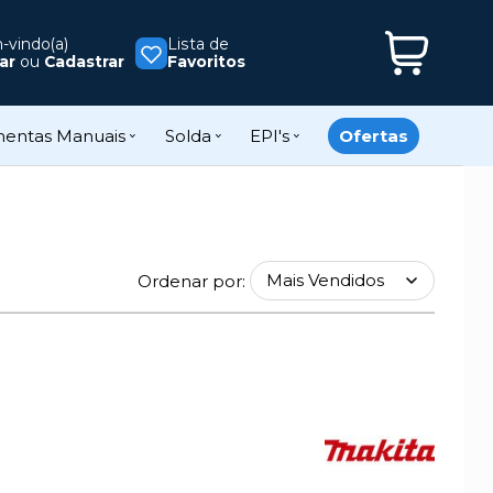
vindo(a)
Lista de
ar
ou
Cadastrar
Favoritos
mentas Manuais
Solda
EPI's
Ofertas
Ordenar por: