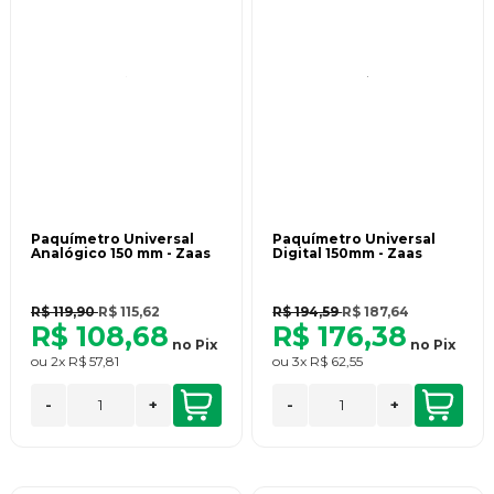
Paquímetro Universal
Paquímetro Universal
Analógico 150 mm - Zaas
Digital 150mm - Zaas
R$ 119,90
R$ 115,62
R$ 194,59
R$ 187,64
R$ 108,68
R$ 176,38
no
Pix
no
Pix
ou
2x
R$ 57,81
ou
3x
R$ 62,55
-
+
-
+