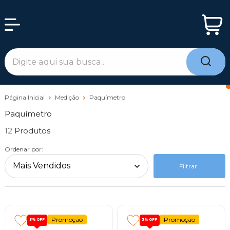
Página Inicial
Medição
Paquímetro
Paquímetro
12
Ordenar por:
Filtrar
Promoção
Promoção
3%
OFF
3%
OFF