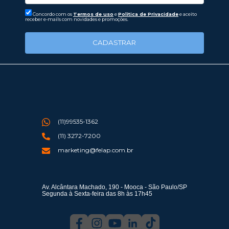
Concordo com os
Termos de uso
e
Politica de Privacidade
e aceito
receber e-mails com novidades e promoções.
CADASTRAR
(11)99535-1362
(11) 3272-7200
marketing@felap.com.br
Av. Alcântara Machado, 190 - Mooca - São Paulo/SP
Segunda à Sexta-feira das 8h às 17h45