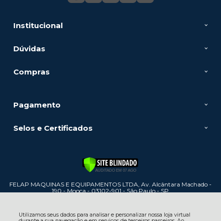
Institucional
Dúvidas
Compras
Pagamento
Selos e Certificados
FELAP MAQUINAS E EQUIPAMENTOS LTDA, Av. Alcântara Machado -
190 - Mooca - 03102-901 - São Paulo - SP
CNPJ: 60.886.447/0001-31 | © Todos os direitos reservados - Felap
Máquinas e Equipamentos - 2026
Utilizamos seus dados para analisar e personalizar nossa loja virtual
durante a sua navegação e em serviços de terceiros parceiros. Ao