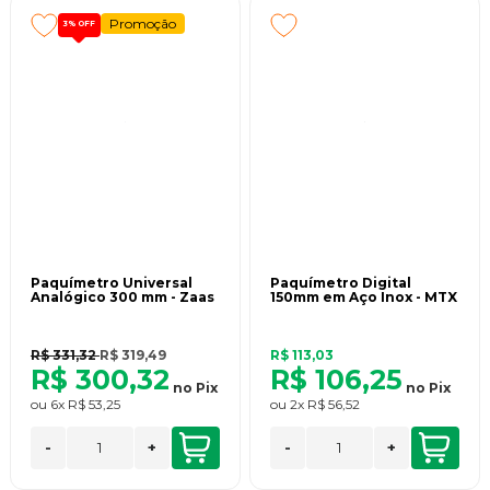
Promoção
3%
OFF
Paquímetro Universal
Paquímetro Digital
Analógico 300 mm - Zaas
150mm em Aço Inox - MTX
R$ 331,32
R$ 319,49
R$ 113,03
R$ 300,32
R$ 106,25
no
Pix
no
Pix
ou
6x
R$ 53,25
ou
2x
R$ 56,52
-
+
-
+