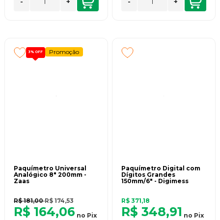
-
+
-
+
Promoção
3%
OFF
Paquímetro Universal
Paquímetro Digital com
Analógico 8" 200mm -
Dígitos Grandes
Zaas
150mm/6" - Digimess
R$ 181,00
R$ 174,53
R$ 371,18
R$ 164,06
R$ 348,91
no
Pix
no
Pix