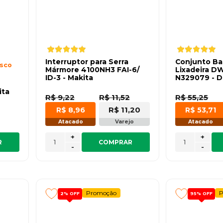
Interruptor para Serra
Conjunto Ba
isco
Mármore 4100NH3 FAI-6/
Lixadeira D
ID-3 - Makita
N329079 - D
ita
R$ 9,22
R$ 11,52
R$ 55,25
R$ 11,20
R$ 8,96
R$ 53,71
Atacado
Varejo
Atacado
+
+
R
COMPRAR
-
-
Promoção
P
2%
OFF
95%
OFF