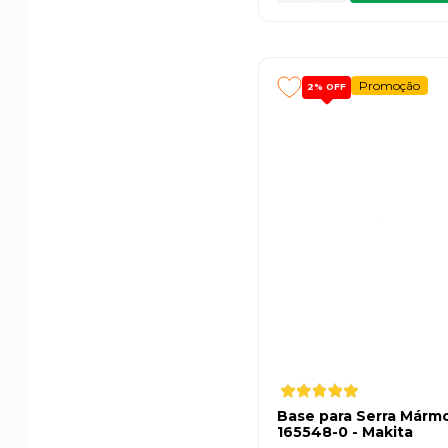
Promoção
2%
OFF
Base para Serra Mármo
165548-0 - Makita