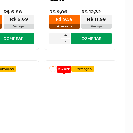
R$ 6,88
R$ 9,86
R$ 12,32
R$ 6,69
R$ 11,98
R$ 9,58
Varejo
Atacado
Varejo
+
COMPRAR
COMPRAR
-
romoção
Promoção
2%
OFF