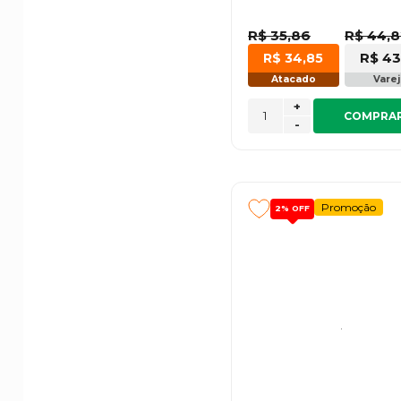
R$ 35,86
R$ 44,
R$ 43
R$ 34,85
Atacado
Vare
+
COMPRA
-
Promoção
2%
OFF