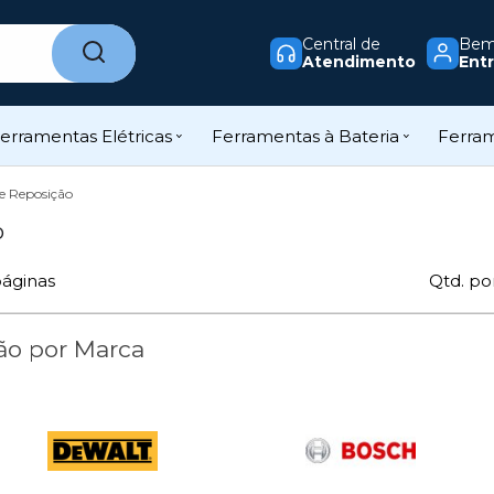
Central de
Bem-
Atendimento
Entr
erramentas Elétricas
Ferramentas à Bateria
Ferra
e Reposição
o
áginas
Qtd. po
ão por Marca