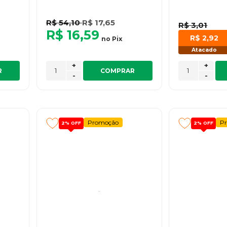
R$ 54,10
R$ 17,65
R$ 3,01
R$ 16,59
R$ 2,92
no
Pix
Atacado
+
+
R
COMPRAR
-
-
Promoção
P
2%
OFF
2%
OFF