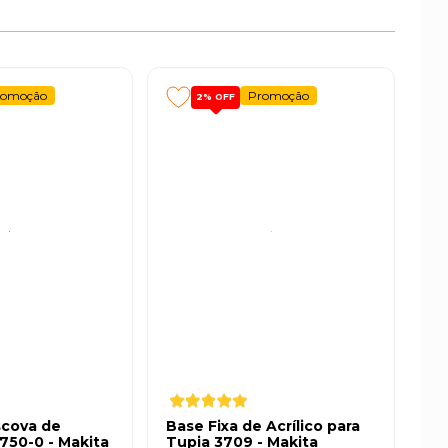
romoção
Promoção
2%
OFF
scova de
Base Fixa de Acrílico para
750-0 - Makita
Tupia 3709 - Makita