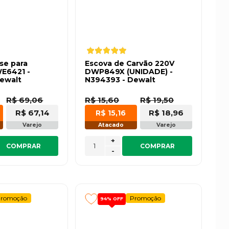
se para
Escova de Carvão 220V
WE6421 -
DWP849X (UNIDADE) -
ewalt
N394393 - Dewalt
R$ 69,06
R$ 15,60
R$ 19,50
R$ 67,14
R$ 18,96
R$ 15,16
Varejo
Atacado
Varejo
+
COMPRAR
COMPRAR
-
romoção
Promoção
94%
OFF