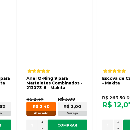
 para
Anel O-Ring 9 para
Escova de C
ita
Marteletes Combinados -
- Makita
213073-6 - Makita
R$ 263,50
R
R$ 2,47
R$ 3,09
R$ 12,0
,62
R$ 3,00
R$ 2,40
jo
Atacado
Varejo
+
+
R
COMPRAR
-
-