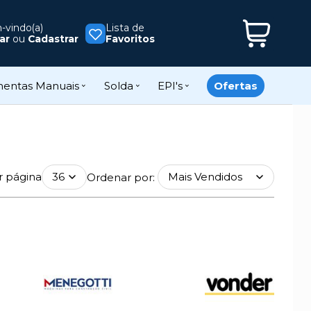
vindo(a)
Lista de
ar
ou
Cadastrar
Favoritos
mentas Manuais
Solda
EPI's
Ofertas
r página
Ordenar por: