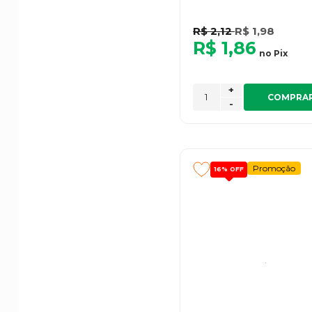
R$ 2,12
R$ 1,98
R$ 1,86
no
Pix
+
COMPRA
-
Promoção
16%
OFF