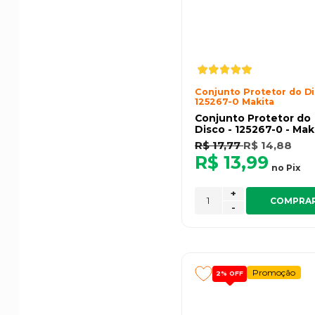
Conjunto Protetor do D
125267-0 Makita
Conjunto Protetor do
Disco - 125267-0 - Mak
R$ 17,77
R$ 14,88
R$ 13,99
no
Pix
+
COMPRA
-
Promoção
2%
OFF