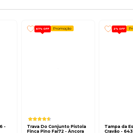
Promoção
P
67%
OFF
2%
OFF
6 -
Trava Do Conjunto Pistola
Tampa da E
Finca Pino Fai72 - Âncora
Cravão - 643