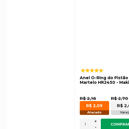
Anel O-Ring do Pistão
Martelo HR2450 - Mak
R$ 2,16
R$ 2,70
R$ 2
R$ 2,09
Atacado
Vare
+
COMPRA
-