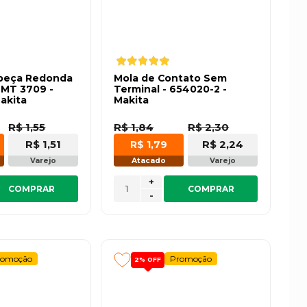
abeça Redonda
Mola de Contato Sem
 MT 3709 -
Terminal - 654020-2 -
akita
Makita
R$ 1,55
R$ 1,84
R$ 2,30
R$ 1,51
R$ 2,24
R$ 1,79
Varejo
Atacado
Varejo
+
COMPRAR
COMPRAR
-
romoção
Promoção
2%
OFF