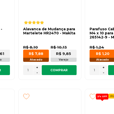
 -
Alavanca de Mudança para
Parafuso C
Martelete HR2470 - Makita
M4 x 10 para
265142-9 - M
R$ 8,10
R$ 10,13
R$ 1,24
,61
R$ 9,85
R$ 7,88
R$ 1,20
jo
Atacado
Varejo
Atacado
+
+
R
COMPRAR
-
-
P
2%
OFF