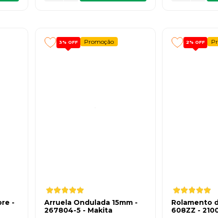
Promoção
P
3%
OFF
2%
OFF
re -
Arruela Ondulada 15mm -
Rolamento d
267804-5 - Makita
608ZZ - 2100