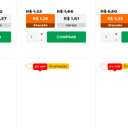
82
R$ 1,33
R$ 1,66
R$ 5,50
,57
R$ 1,61
R$ 1,28
R$ 5,35
jo
Atacado
Varejo
Atacado
+
+
R
COMPRAR
-
-
Promoção
P
2%
OFF
2%
OFF