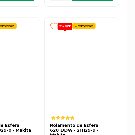
romoção
Promoção
2%
OFF
e Esfera
Rolamento de Esfera
29-0 - Makita
6201DDW - 211129-9 -
Makita