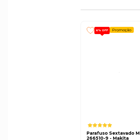
Promoção
6%
OFF
Parafuso Sextavado M
266510-9 - Makita