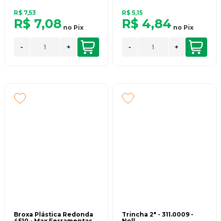
R$ 7,53
R$ 5,15
R$ 7,08
R$ 4,84
no
Pix
no
Pix
-
+
-
+
Broxa Plástica Redonda
Trincha 2" - 311.0009 -
4510 - Max Ferramentas
Noll