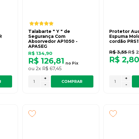
Talabarte " Y " de
Protetor Aud
R
Segurança Com
Espuma Mol
Absorvedor AP1050 -
cordão PRS1
APASEG
R$ 3,55
R$ 2
R$ 134,90
R$ 2,8
R$ 126,81
no
Pix
ou
2x
R$ 67,45
+
+
R
COMPRAR
-
-