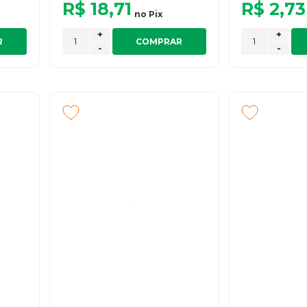
R$ 18,71
R$ 2,73
no
Pix
+
+
R
COMPRAR
-
-