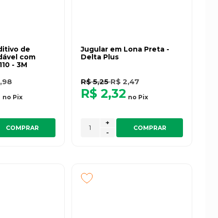
itivo de
Jugular em Lona Preta -
dável com
Delta Plus
110 - 3M
,98
R$ 5,25
R$ 2,47
0
R$ 2,32
no
Pix
no
Pix
+
COMPRAR
COMPRAR
-