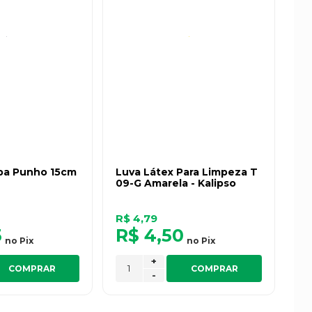
pa Punho 15cm
Luva Látex Para Limpeza T
09-G Amarela - Kalipso
R$ 4,79
3
R$ 4,50
no
Pix
no
Pix
+
COMPRAR
COMPRAR
-