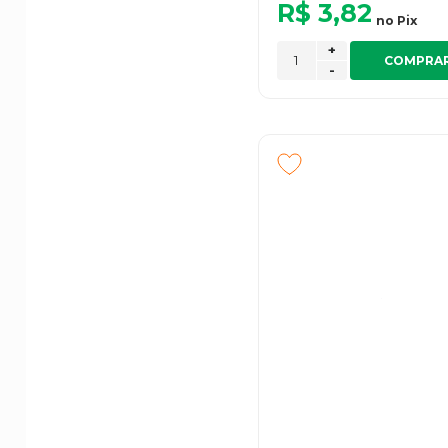
R$ 3,82
no
Pix
+
COMPRA
-