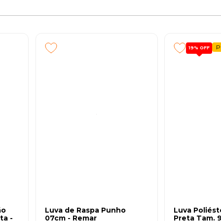
P
19%
OFF
ão
Luva de Raspa Punho
Luva Poliést
ta -
07cm - Remar
Preta Tam. 9