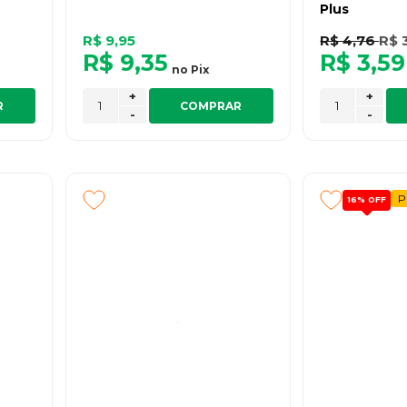
Plus
R$ 9,95
R$ 4,76
R$ 
R$ 9,35
R$ 3,59
no
Pix
+
+
R
COMPRAR
-
-
P
16%
OFF