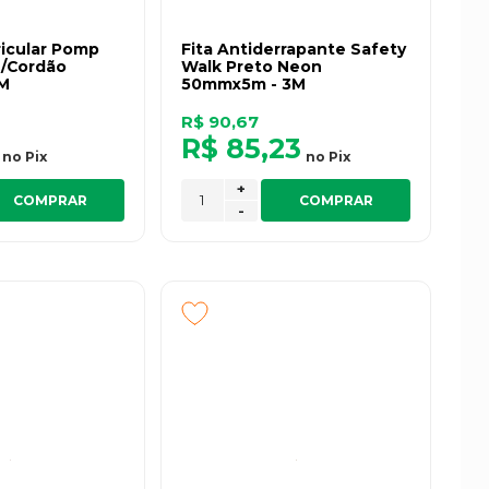
ricular Pomp
Fita Antiderrapante Safety
e/Cordão
Walk Preto Neon
3M
50mmx5m - 3M
R$ 90,67
R$ 85,23
no
Pix
no
Pix
+
COMPRAR
COMPRAR
-