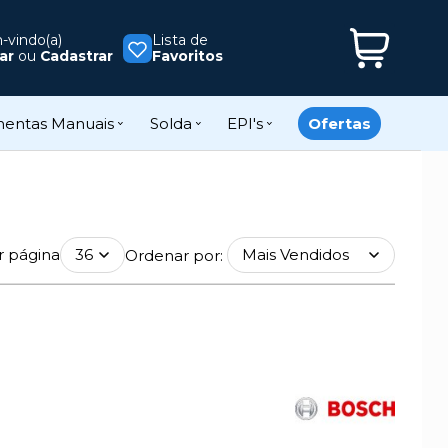
vindo(a)
Lista de
ar
ou
Cadastrar
Favoritos
mentas Manuais
Solda
EPI's
Ofertas
r página
Ordenar por: