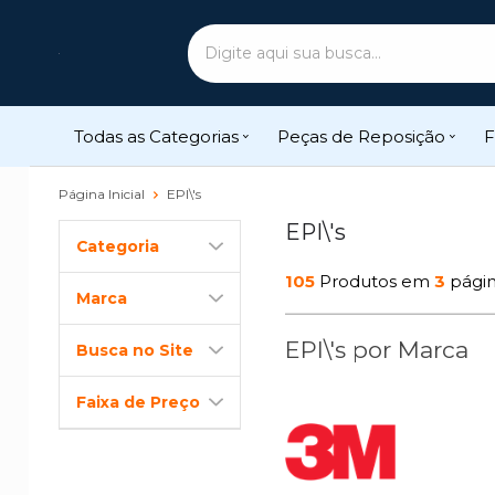
Todas as Categorias
Peças de Reposição
F
Página Inicial
EPI\'s
EPI\'s
Categoria
105
Produtos em
3
pági
Marca
EPI\'s por Marca
Busca no Site
Faixa de Preço