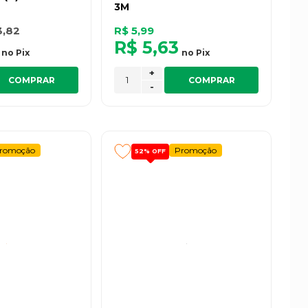
3M
3,82
R$ 5,99
R$ 5,63
no
Pix
no
Pix
+
COMPRAR
COMPRAR
-
romoção
Promoção
52%
OFF