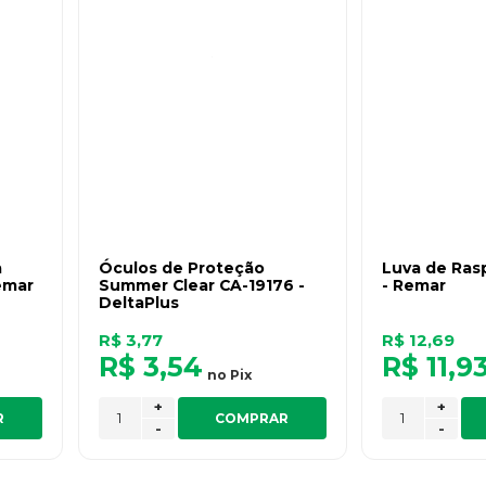
a
Óculos de Proteção
Luva de Ras
emar
Summer Clear CA-19176 -
- Remar
DeltaPlus
R$ 3,77
R$ 12,69
R$ 3,54
R$ 11,9
no
Pix
+
+
R
COMPRAR
-
-