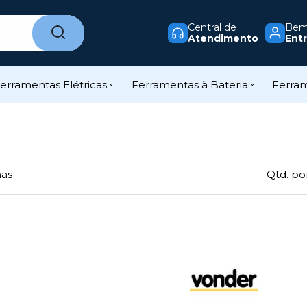
Central de
Bem-
Atendimento
Entr
erramentas Elétricas
Ferramentas à Bateria
Ferra
nas
Qtd. po