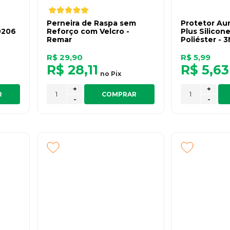
Perneira de Raspa sem
Protetor Au
0206
Reforço com Velcro -
Plus Silicon
Remar
Poliéster - 
R$ 29,90
R$ 5,99
R$ 28,11
R$ 5,63
no
Pix
+
+
R
COMPRAR
-
-