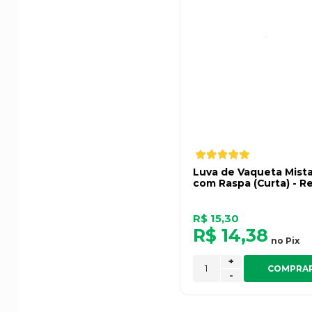
Luva de Vaqueta Mist
com Raspa (Curta) - R
R$ 15,30
R$ 14,38
no
Pix
+
COMPRA
-