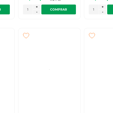
+
+
R
COMPRAR
-
-