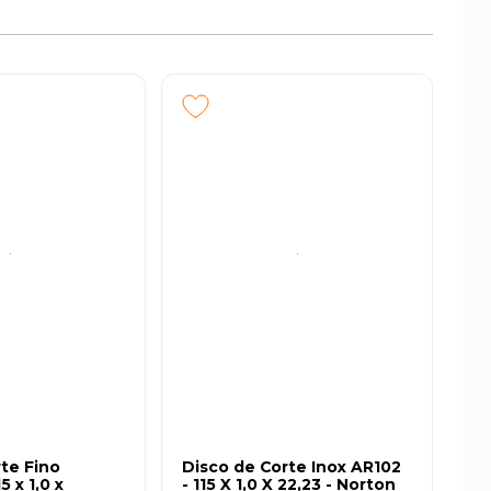
te Fino
Disco de Corte Inox AR102
5 x 1,0 x
- 115 X 1,0 X 22,23 - Norton