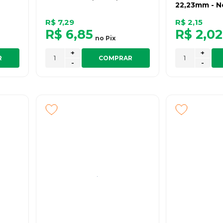
22,23mm - N
R$ 7,29
R$ 2,15
R$ 6,85
R$ 2,02
no
Pix
+
+
R
COMPRAR
-
-