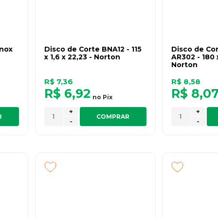
Inox
Disco de Corte BNA12 - 115
Disco de Cor
x 1,6 x 22,23 - Norton
AR302 - 180 x
Norton
R$ 7,36
R$ 8,58
R$ 6,92
R$ 8,0
no
Pix
+
+
R
COMPRAR
-
-