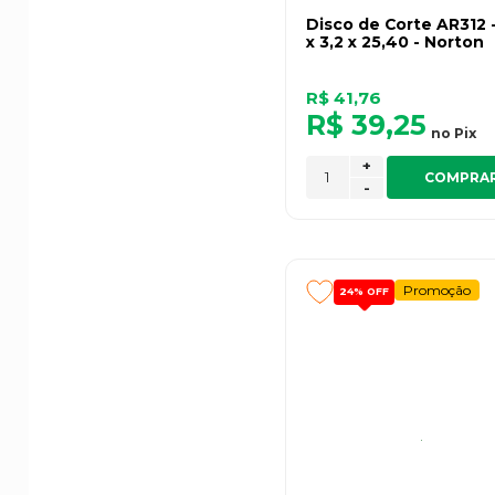
Disco de Corte AR312 
x 3,2 x 25,40 - Norton
R$ 41,76
R$ 39,25
no
Pix
+
COMPRA
-
Promoção
24%
OFF