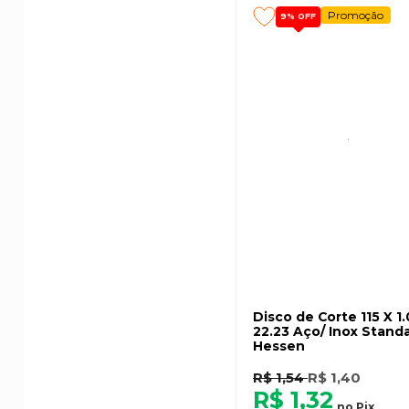
Promoção
9%
OFF
Disco de Corte 115 X 1.
22.23 Aço/ Inox Standa
Hessen
R$ 1,54
R$ 1,40
R$ 1,32
no
Pix