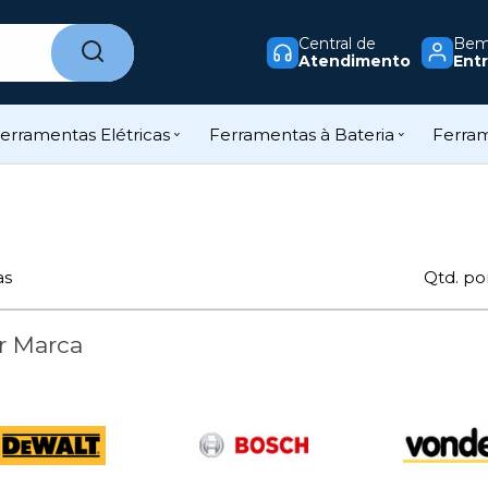
Central de
Bem-
Atendimento
Entr
erramentas Elétricas
Ferramentas à Bateria
Ferra
as
Qtd. po
r Marca