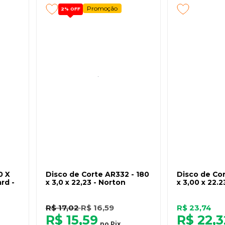
Promoção
2%
OFF
0 X
Disco de Corte AR332 - 180
Disco de Cor
rd -
x 3,0 x 22,23 - Norton
x 3,00 x 22.2
R$ 17,02
R$ 16,59
R$ 23,74
R$ 15,59
R$ 22,3
no
Pix