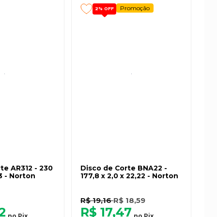
Promoção
2%
OFF
te AR312 - 230
Disco de Corte BNA22 -
3 - Norton
177,8 x 2,0 x 22,22 - Norton
R$ 19,16
R$ 18,59
2
R$ 17,47
no
Pix
no
Pix