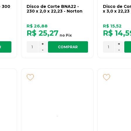
- 300
Disco de Corte BNA22 -
Disco de Cor
230 x 2,0 x 22,23 - Norton
x 3,0 x 22,23
R$ 26,88
R$ 15,52
R$ 25,27
R$ 14,5
no
Pix
+
+
R
COMPRAR
-
-