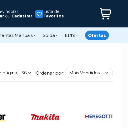
vindo(a)
Lista de
ar
ou
Cadastrar
Favoritos
mentas Manuais
Solda
EPI's
Ofertas
r página
Ordenar por: