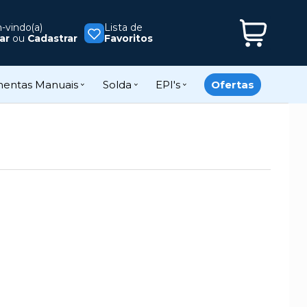
vindo(a)
Lista de
ar
ou
Cadastrar
Favoritos
mentas Manuais
Solda
EPI's
Ofertas