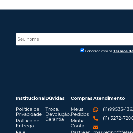
Concordo com os
Termos de
Institucional
Dúvidas
Compras
Atendimento
Política de
Troca,
Meus
(11)99535-136
Privacidade
Devolução,
Pedidos
(11) 3272-720
Garantia
Política de
Minha
Entrega
Conta
Fale
Rastrear
marketing@felap