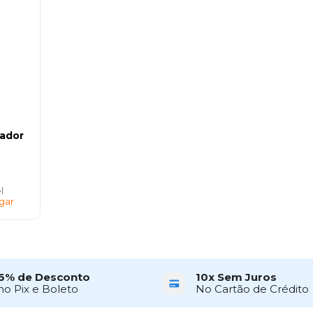
lador
l
gar
6% de Desconto
10x Sem Juros
no Pix e Boleto
No Cartão de Crédito