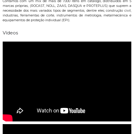
Contamos com um mix de mais de 7.000 itens em catálogo, distribuídos em 5
marcas próprias, (ROCAST, NOLL, ZAAS, DASQUA e PROTEPLUS) que suprem a
necessidade dos mais variados tipos de segmentos, dentre eles; construção civil,
industrias, ferramentas de corte, instrumentos de metrologia, metalmecânica e
equipamentos de proteção individual (EPI).
Vídeos