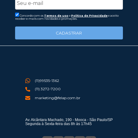
Concordo com os
Termos de uso
e
Politica de Privacidade
e aceito
receber e-mails com novidades e promoções.
CADASTRAR
(11)99535-1362
(11) 3272-7200
marketing@felap.com.br
Av. Alcântara Machado, 190 - Mooca - São Paulo/SP
Segunda à Sexta-feira das 8h às 17h45