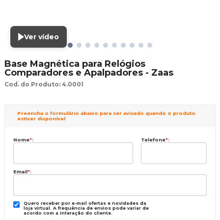
Ver vídeo
Base Magnética para Relógios
Comparadores e Apalpadores - Zaas
Cod. do Produto: 4.0001
Preencha o formulário abaixo para ser avisado quando o produto
estiver disponível
Nome
*
:
Telefone
*
:
Email
*
:
Quero receber por e-mail ofertas e novidades da
loja virtual. A frequência de envios pode variar de
acordo com a interação do cliente.