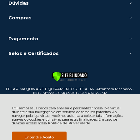
Dúvidas
Compras
Pagamento
Selos e Certificados
FELAP MAQUINAS E EQUIPAMENTOS LTDA, Av. Alcântara Machado -
190 - Mooca - 03102-901 - São Paulo - SP
CNPJ: 60.886.447/0001-31 | © Todos os direitos reservados - Felap
Máquinas e Equipamentos - 2026
Utilizamos seus dados para analisar e personalizar nossa loja virtual
durante a sua navegação e em serviços de terceiros parceiros. Ao
navegar pela loja virtual, você nos autoriza a coletar tais informações
através do cookies e utilizá-las para estas finalidades. Em caso de
dúvidas, acesse nossa
Política de Privacidade
Entendi e Aceito