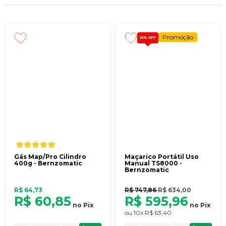
Promoção
15%
OFF
Gás Map/Pro Cilindro
Maçarico Portátil Uso
400g - Bernzomatic
Manual TS8000 -
Bernzomatic
R$ 64,73
R$ 747,86
R$ 634,00
R$ 60,85
R$ 595,96
no
Pix
no
Pix
ou
10x
R$ 63,40