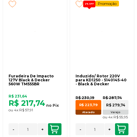
Promoção
2%
OFF
Furadeira De Impacto
Induzido/ Rotor 220V
127V Black & Decker
para KD1250 - 5140145-40
560W TM555BR
- Black & Decker
R$ 231,64
R$ 230,19
R$ 287,74
R$ 217,74
R$ 279,74
R$ 223,79
no
Pix
ou
4x
R$ 57,91
Atacado
Varejo
ou
4x
R$ 55,95
-
+
-
+