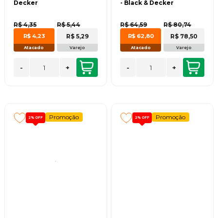
Decker
- Black & Decker
R$ 4,35
R$ 5,44
R$ 64,59
R$ 80,74
R$ 5,29
R$ 78,50
R$ 4,23
R$ 62,80
Atacado
Varejo
Atacado
Varejo
-
+
-
+
Promoção
Promoção
2%
OFF
2%
OFF