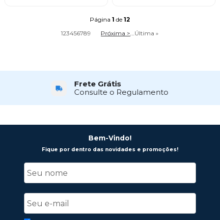
Página
1
de
12
1
2
3
4
5
6
7
8
9
Próxima >
...
Última »
Frete Grátis
Consulte o Regulamento
Bem-Vindo!
Fique por dentro das novidades e promoções!