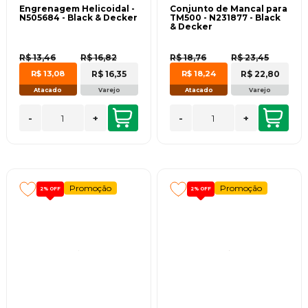
Engrenagem Helicoidal -
Conjunto de Mancal para
N505684 - Black & Decker
TM500 - N231877 - Black
& Decker
R$ 13,46
R$ 16,82
R$ 18,76
R$ 23,45
R$ 16,35
R$ 22,80
R$ 13,08
R$ 18,24
Atacado
Varejo
Atacado
Varejo
-
+
-
+
Promoção
Promoção
2%
OFF
2%
OFF