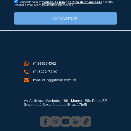
Concordo com os
Termos de uso
e
Politica de Privacidade
e aceito
receber e-mails com novidades e promoções.
CADASTRAR
(11)99535-1362
(11) 3272-7200
marketing@felap.com.br
Av. Alcântara Machado, 190 - Mooca - São Paulo/SP
Segunda à Sexta-feira das 8h às 17h45