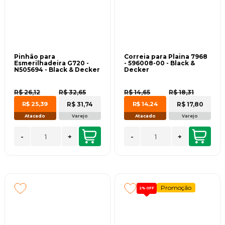
Pinhão para
Correia para Plaina 7968
Esmerilhadeira G720 -
- 596008-00 - Black &
N505694 - Black & Decker
Decker
R$ 26,12
R$ 32,65
R$ 14,65
R$ 18,31
R$ 31,74
R$ 17,80
R$ 25,39
R$ 14,24
Atacado
Varejo
Atacado
Varejo
-
+
-
+
Promoção
2%
OFF