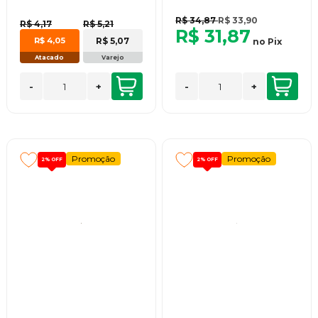
R$ 34,87
R$ 33,90
R$ 4,17
R$ 5,21
R$ 31,87
R$ 5,07
R$ 4,05
no
Pix
Atacado
Varejo
-
+
-
+
Promoção
Promoção
2%
OFF
2%
OFF