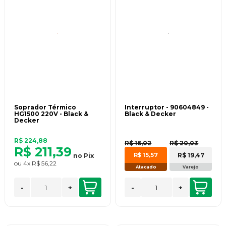
Soprador Térmico
Interruptor - 90604849 -
HG1500 220V - Black &
Black & Decker
Decker
R$ 224,88
R$ 16,02
R$ 20,03
R$ 211,39
R$ 19,47
R$ 15,57
no
Pix
ou
4x
R$ 56,22
Atacado
Varejo
-
+
-
+