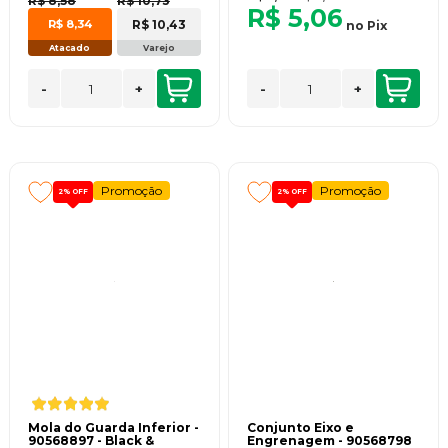
R$ 8,58
R$ 10,73
R$ 5,06
R$ 10,43
R$ 8,34
no
Pix
Atacado
Varejo
-
+
-
+
Promoção
Promoção
2%
OFF
2%
OFF
Mola do Guarda Inferior -
Conjunto Eixo e
90568897 - Black &
Engrenagem - 90568798