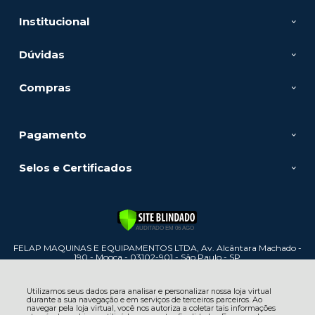
Institucional
Dúvidas
Compras
Pagamento
Selos e Certificados
FELAP MAQUINAS E EQUIPAMENTOS LTDA, Av. Alcântara Machado -
190 - Mooca - 03102-901 - São Paulo - SP
CNPJ: 60.886.447/0001-31 | © Todos os direitos reservados - Felap
Máquinas e Equipamentos - 2026
Utilizamos seus dados para analisar e personalizar nossa loja virtual
durante a sua navegação e em serviços de terceiros parceiros. Ao
navegar pela loja virtual, você nos autoriza a coletar tais informações