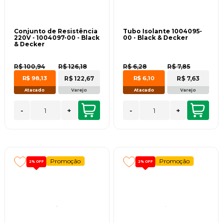
Conjunto de Resistência
Tubo Isolante 1004095-
220V - 1004097-00 - Black
00 - Black & Decker
& Decker
R$ 100,94
R$ 126,18
R$ 6,28
R$ 7,85
R$ 122,67
R$ 7,63
R$ 98,13
R$ 6,10
Atacado
Varejo
Atacado
Varejo
-
+
-
+
Promoção
Promoção
2%
OFF
2%
OFF