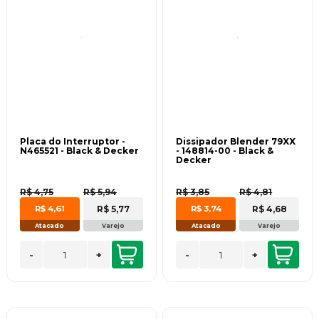
Placa do Interruptor -
Dissipador Blender 79XX
N465521 - Black & Decker
- 148814-00 - Black &
Decker
R$ 4,75
R$ 5,94
R$ 3,85
R$ 4,81
R$ 5,77
R$ 4,68
R$ 4,61
R$ 3,74
Atacado
Varejo
Atacado
Varejo
-
+
-
+