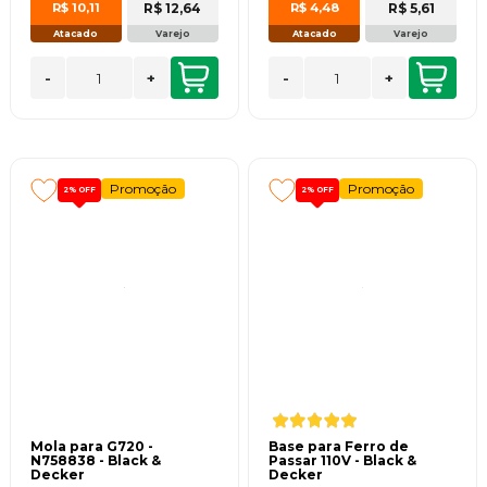
R$ 12,64
R$ 5,61
R$ 10,11
R$ 4,48
Atacado
Varejo
Atacado
Varejo
-
+
-
+
Promoção
Promoção
2%
OFF
2%
OFF
Mola para G720 -
Base para Ferro de
N758838 - Black &
Passar 110V - Black &
Decker
Decker