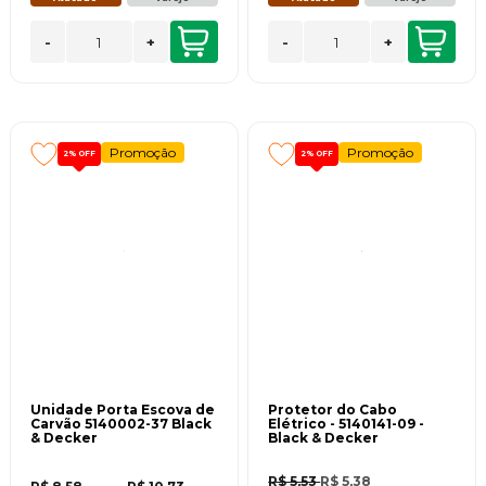
-
+
-
+
Promoção
Promoção
2%
OFF
2%
OFF
Unidade Porta Escova de
Protetor do Cabo
Carvão 5140002-37 Black
Elétrico - 5140141-09 -
& Decker
Black & Decker
R$ 5,53
R$ 5,38