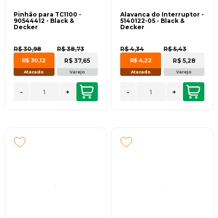
Pinhão para TC1100 -
Alavanca do Interruptor -
90544412 - Black &
5140122-05 - Black &
Decker
Decker
R$ 30,98
R$ 38,73
R$ 4,34
R$ 5,43
R$ 37,65
R$ 5,28
R$ 30,12
R$ 4,22
Atacado
Varejo
Atacado
Varejo
-
+
-
+