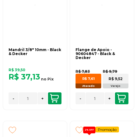
Mandril 3/8" 10mm - Black
Flange de Apoio -
& Decker
90604847 - Black &
Decker
R$ 39,50
R$ 7,83
R$ 9,79
R$ 37,13
R$ 9,52
R$ 7,61
no
Pix
Atacado
Varejo
-
+
-
+
Promoção
2%
OFF