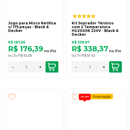
Jogo para Micro Retifica
Kit Soprador Térmico
c/ 175 peças - Black &
com 2 Temperatura
Decker
HG2000K 220V - Black &
Decker
R$ 187,65
R$ 359,97
R$ 176,39
R$ 338,37
no
Pix
no
Pix
ou
3x
R$ 62,55
ou
7x
R$ 51,42
-
+
-
+
Promoção
2%
OFF