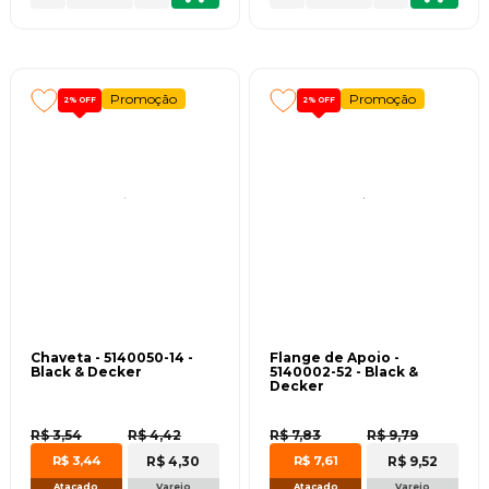
Promoção
Promoção
2%
OFF
2%
OFF
Chaveta - 5140050-14 -
Flange de Apoio -
Black & Decker
5140002-52 - Black &
Decker
R$ 3,54
R$ 4,42
R$ 7,83
R$ 9,79
R$ 4,30
R$ 9,52
R$ 3,44
R$ 7,61
Atacado
Varejo
Atacado
Varejo