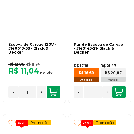
Escova de Carvão 120V -
Par de Escova de Carvão
5140013-58 - Black &
- 5140145-21- Black &
Decker
Decker
R$ 12,08
R$ 11,74
R$ 17,18
R$ 21,47
R$ 11,04
R$ 20,87
R$ 16,69
no
Pix
Atacado
Varejo
-
+
-
+
Promoção
Promoção
2%
OFF
2%
OFF