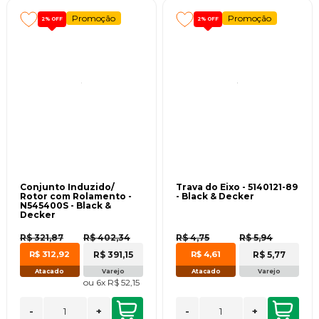
Promoção
Promoção
2%
OFF
2%
OFF
Conjunto Induzido/
Trava do Eixo - 5140121-89
Rotor com Rolamento -
- Black & Decker
N545400S - Black &
Decker
R$ 321,87
R$ 402,34
R$ 4,75
R$ 5,94
R$ 391,15
R$ 5,77
R$ 312,92
R$ 4,61
Atacado
Varejo
Atacado
Varejo
ou
6x
R$ 52,15
-
+
-
+