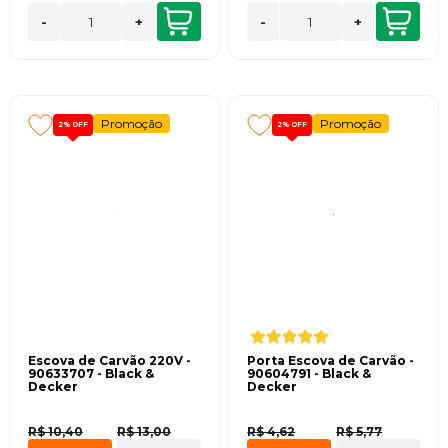
-
+
-
+
Promoção
Promoção
2%
OFF
2%
OFF
Escova de Carvão 220V -
Porta Escova de Carvão -
90633707 - Black &
90604791 - Black &
Decker
Decker
R$ 10,40
R$ 13,00
R$ 4,62
R$ 5,77