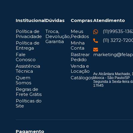
Institucional
Dúvidas
Compras
Atendimento
Política de
Troca,
Meus
(11)99535-136
Privacidade
Devolução,
Pedidos
(11) 3272-720
Garantia
Política de
Minha
Entrega
Conta
Fale
Rastrear
marketing@felap
Conosco
Pedido
Assistência
Venda e
Técnica
Locação
Av. Alcântara Machado, 
Quem
Catálogos
Mooca - São Paulo/SP
Segunda à Sexta-feira d
Somos
17h45
Regras de
Frete Grátis
Políticas do
Site
Pagamento