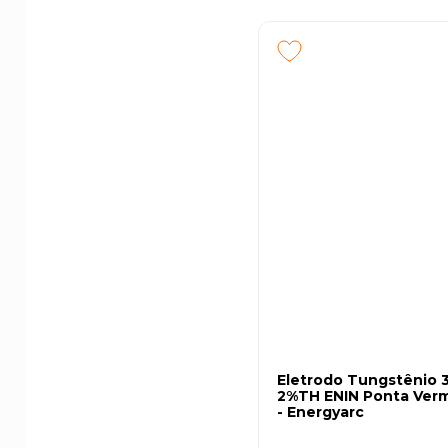
Refratários, de Tint
Eletrodo Tungstênio 
2%TH ENIN Ponta Ver
- Energyarc