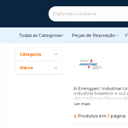
Todas as Categorias
Peças de Reposição
F
Categoria
Marca
A Energyarc Industrial L
industrial brasileiro e 
das melhores fábricas d
reconhecida por todo o p
Ler mais
2
Produtos em
1
página
Fornecimento de con
Fornecimento de mat
Indústria de Fluxant