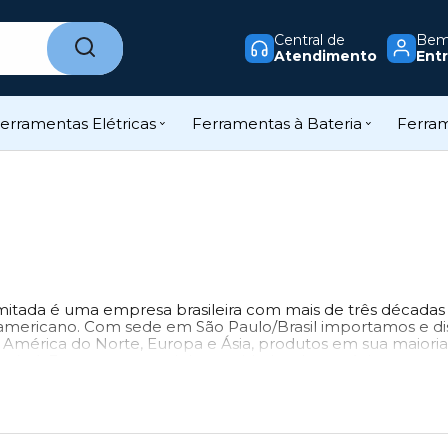
Central de
Bem-
Atendimento
Entr
erramentas Elétricas
Ferramentas à Bateria
Ferra
imitada é uma empresa brasileira com mais de três décadas
sul-americano. Com sede em São Paulo/Brasil importamos e 
a América do Norte, Europa e Ásia, produtos em sua maiori
aís. A Energyarc possui duas unidades de negócios:
sumíveis, tochas e equipamentos de solda e corte para Cal
érias-primas minerais e produtos químicos para Indústria Ce
e para Siderurgia, Fabricante de Consumíveis de Solda, Indú