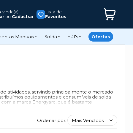
vindo(a)
Lista de
ar
ou
Cadastrar
Favoritos
mentas Manuais
Solda
EPI's
Ofertas
 de atividades, servindo principalmente o mercado
distribuímos equipamentos e consumíveis de solda
a com a marca Energyarc, que é bastante
Ordenar por:
deirarias, Fundições e Metalúrgicas;
râmica (Colorifícios, Pisos, Sanitários e Mesa),
stria de Freios, de Plástico, de Borracha, de