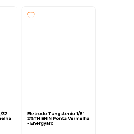
as, de Concreto e de Abrasivos.
3/32
Eletrodo Tungstênio 1/8"
melha
2%TH ENIN Ponta Vermelha
- Energyarc