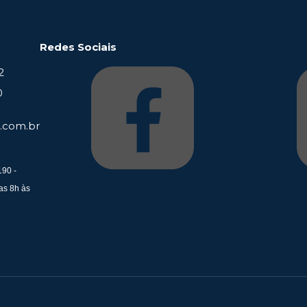
Redes Sociais
2
0
.com.br
190 -
as 8h às