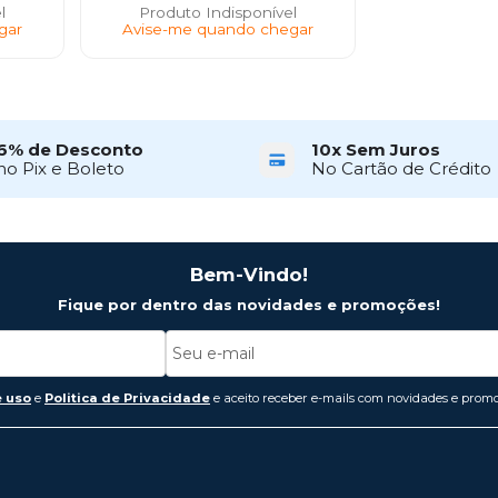
l
Produto Indisponível
gar
Avise-me quando chegar
6% de Desconto
10x Sem Juros
no Pix e Boleto
No Cartão de Crédito
Bem-Vindo!
Fique por dentro das novidades e promoções!
 uso
e
Politica de Privacidade
e aceito receber e-mails com novidades e promo