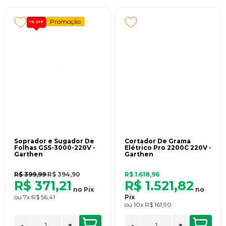
Promoção
1%
OFF
Soprador e Sugador De
Cortador De Grama
Folhas GSS-3000-220V -
Elétrico Pro 2200C 220V -
Garthen
Garthen
R$ 399,99
R$ 394,90
R$ 1.618,96
R$ 371,21
R$ 1.521,82
no
Pix
no
ou
7x
R$ 56,41
Pix
ou
10x
R$ 161,90
-
+
-
+