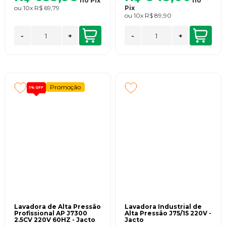
no
Pix
no
ou
10x
R$ 69,79
Pix
ou
10x
R$ 89,90
-
+
-
+
Promoção
1%
OFF
Lavadora de Alta Pressão
Lavadora Industrial de
Profissional AP J7300
Alta Pressão J75/15 220V -
2.5CV 220V 60HZ - Jacto
Jacto