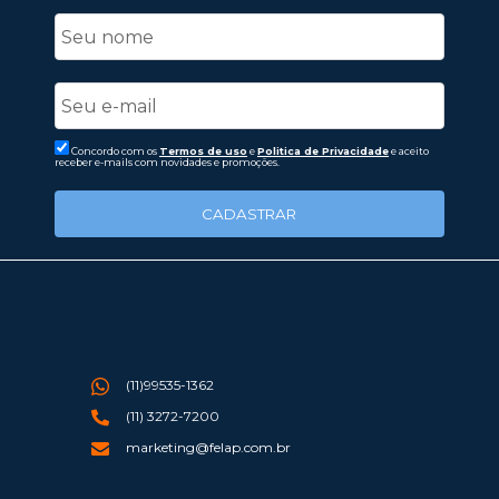
Concordo com os
Termos de uso
e
Politica de Privacidade
e aceito
receber e-mails com novidades e promoções.
CADASTRAR
(11)99535-1362
(11) 3272-7200
marketing@felap.com.br