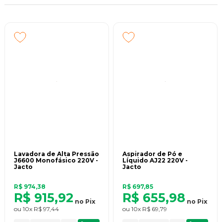
Lavadora de Alta Pressão
Aspirador de Pó e
J6600 Monofásico 220V -
Líquido AJ22 220V -
Jacto
Jacto
R$ 974,38
R$ 697,85
R$ 915,92
R$ 655,98
no
Pix
no
Pix
ou
10x
R$ 97,44
ou
10x
R$ 69,79