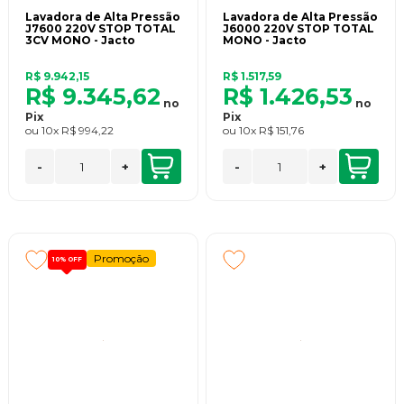
Lavadora de Alta Pressão
Lavadora de Alta Pressão
J7600 220V STOP TOTAL
J6000 220V STOP TOTAL
3CV MONO - Jacto
MONO - Jacto
R$ 9.942,15
R$ 1.517,59
R$ 9.345,62
R$ 1.426,53
no
no
Pix
Pix
ou
10x
R$ 994,22
ou
10x
R$ 151,76
-
+
-
+
Promoção
10%
OFF