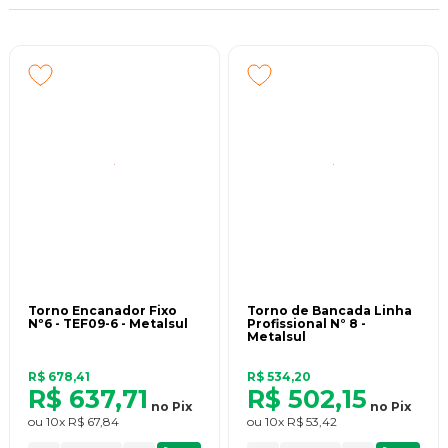
Um rígido controle de matérias-primas, insumos, ferramentas e
processos em perfeito entrosamento e parceria com fornecedores e
prestadores de serviços, são em essência os elementos básicos dessa
performance alcançada através de metas e compromissos.
Na hora de executar seu trabalho não pense duas vezes, adquira
ferramentas com a marca Metalsul, a ferramenta do profissional.
Torno Encanador Fixo
Torno de Bancada Linha
Nº6 - TEF09-6 - Metalsul
Profissional N° 8 -
Metalsul
R$ 678,41
R$ 534,20
R$ 637,71
R$ 502,15
no
Pix
no
Pix
ou
10x
R$ 67,84
ou
10x
R$ 53,42