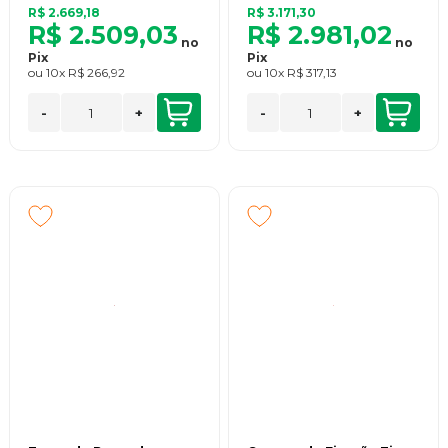
R$ 2.669,18
R$ 3.171,30
R$ 2.509,03
R$ 2.981,02
no
no
Pix
Pix
ou
10x
R$ 266,92
ou
10x
R$ 317,13
-
+
-
+