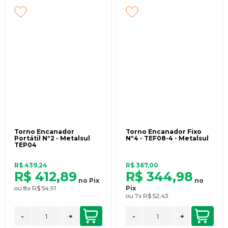
Torno Encanador
Torno Encanador Fixo
Portátil Nº2 - Metalsul
Nº4 - TEF08-4 - Metalsul
TEP04
R$ 439,24
R$ 367,00
R$ 412,89
R$ 344,98
no
Pix
no
ou
8x
R$ 54,91
Pix
ou
7x
R$ 52,43
-
+
-
+