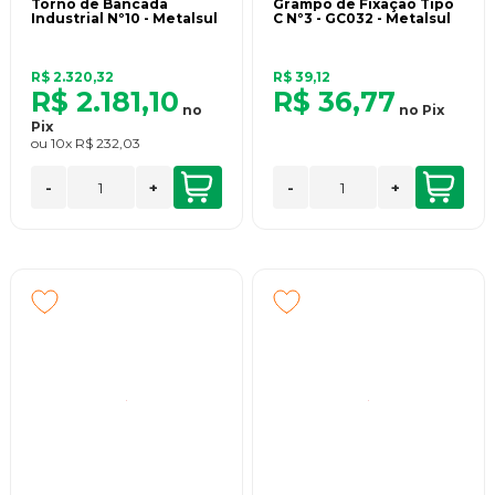
Torno de Bancada
Grampo de Fixação Tipo
Industrial Nº10 - Metalsul
C Nº3 - GC032 - Metalsul
R$ 2.320,32
R$ 39,12
R$ 2.181,10
R$ 36,77
no
no
Pix
Pix
ou
10x
R$ 232,03
-
+
-
+