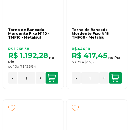
Torno de Bancada
Torno de Bancada
Mordente Fixo N°10 -
Mordente Fixo Nº8
TMF10 - Metalsul
TMF08 - Metalsul
R$ 1.268,38
R$ 444,10
R$ 1.192,28
R$ 417,45
no
no
Pix
Pix
ou
8x
R$ 55,51
ou
10x
R$ 126,84
-
+
-
+