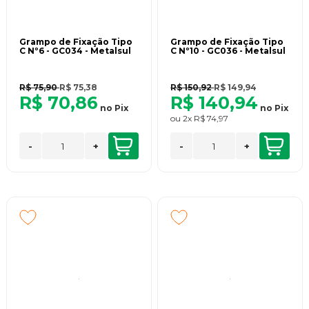
Grampo de Fixação Tipo
Grampo de Fixação Tipo
C Nº6 - GC034 - Metalsul
C Nº10 - GC036 - Metalsul
R$ 75,90
R$ 75,38
R$ 150,92
R$ 149,94
R$ 70,86
R$ 140,94
no
Pix
no
Pix
ou
2x
R$ 74,97
-
+
-
+