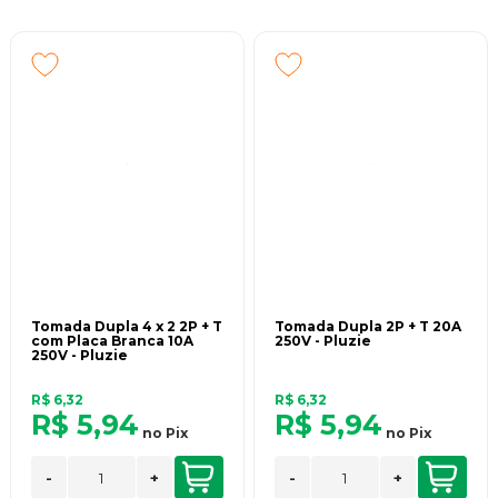
designers buscam a elaboração de produtos diferenciados,
com a máxima qualidade e custos competitivos.
A Pluzie produz os seus próprios moldes com alta
tecnologia, obtendo resultados perfeitos e precisos. No setor
de injeção, máquinas modernas e eficientes utilizam matéria
prima virgem, traduzindo assim a qualidade dos produtos
fabricados pela Pluzie.
Tomada Dupla 4 x 2 2P + T
Tomada Dupla 2P + T 20A
com Placa Branca 10A
250V - Pluzie
250V - Pluzie
R$ 6,32
R$ 6,32
R$ 5,94
R$ 5,94
no
Pix
no
Pix
-
+
-
+