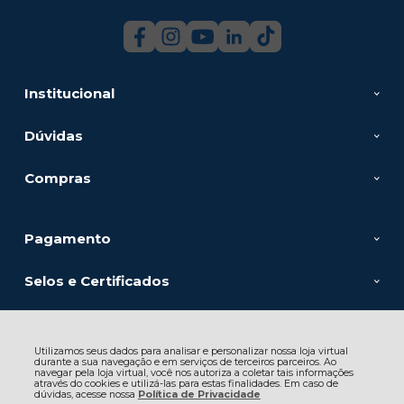
Institucional
Dúvidas
Compras
Pagamento
Selos e Certificados
Utilizamos seus dados para analisar e personalizar nossa loja virtual
durante a sua navegação e em serviços de terceiros parceiros. Ao
navegar pela loja virtual, você nos autoriza a coletar tais informações
FELAP MAQUINAS E EQUIPAMENTOS LTDA, Av. Alcântara Machado -
através do cookies e utilizá-las para estas finalidades. Em caso de
dúvidas, acesse nossa
190 - Mooca - 03102-901 - São Paulo - SP
Política de Privacidade