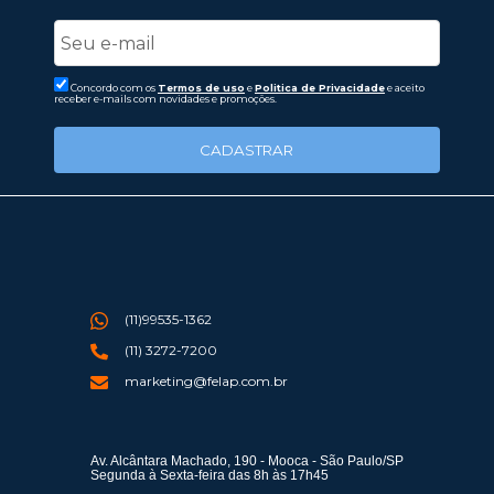
Concordo com os
Termos de uso
e
Politica de Privacidade
e aceito
receber e-mails com novidades e promoções.
CADASTRAR
(11)99535-1362
(11) 3272-7200
marketing@felap.com.br
Av. Alcântara Machado, 190 - Mooca - São Paulo/SP
Segunda à Sexta-feira das 8h às 17h45