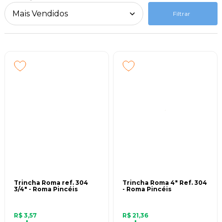
instalações, na mesma cidade de origem, em área operacional de 20 mil
metros quadrados e 130 colaboradores.
Filtrar
O ano de 2012 foi marcado pelo inicio das operações da Pincéis Roma Ltda
Filial Nazaré da Mata, em Pernambuco, com área construída de 16 mil
metros quadrados e 120 colaboradores. Hoje ambas unidades fabris estão
adaptadas para otimizar a produtividade dos mais de 400 produtos que
compõem sua linha, com suas diferentes opções de matérias-primas,
design e acabamento. Os produtos Roma estão disponíveis para os mais
variados perfis de consumidores, seja no mercado brasileiro ou
internacional.
A qualidade dos produtos é uma preocupação constante da empresa, a
qual valoriza a seleção das matérias-primas, investe em mão-de-obra
especializada e equipamentos de última geração. Todos participam do
exigente controle de qualidade dos produtos, que é um atributo presente na
cultura da empresa.
Trincha Roma ref. 304
Trincha Roma 4" Ref. 304
3/4" - Roma Pincéis
- Roma Pincéis
R$ 3,57
R$ 21,36