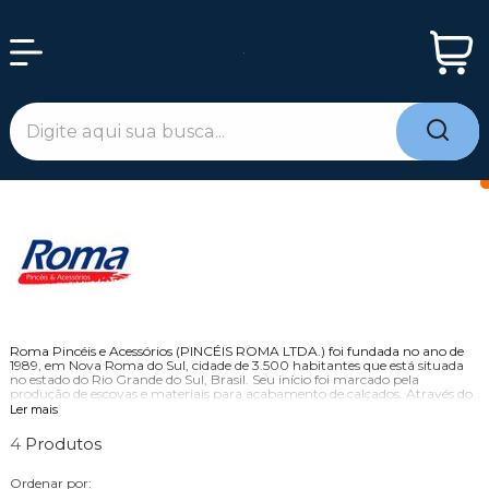
Roma Pincéis e Acessórios (PINCÉIS ROMA LTDA.) foi fundada no ano de
1989, em Nova Roma do Sul, cidade de 3.500 habitantes que está situada
no estado do Rio Grande do Sul, Brasil. Seu início foi marcado pela
produção de escovas e materiais para acabamento de calçados. Através do
contato constante com o mercado, a empresa identificou a necessidade de
Ler mais
ampliar seu mix de produtos. Começou então a fabricar pincéis, trinchas,
rolos e outros acessórios diversos para a execução de pinturas.
4
Com o objetivo de atender satisfatoriamente seus clientes, a empresa
precisou ampliar sua área fabril. Desde 2007 conta com novas e modernas
Ordenar por: