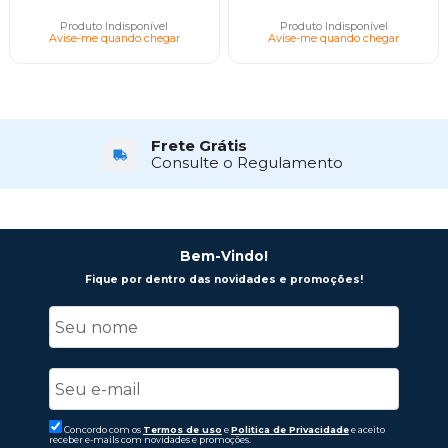
Produto Indisponível
Produto Indisponível
Avise-me quando chegar
Avise-me quando chegar
Frete Grátis
Consulte o Regulamento
Bem-Vindo!
Fique por dentro das novidades e promoções!
Concordo com os
Termos de uso
e
Politica de Privacidade
e aceito
receber e-mails com novidades e promoções.