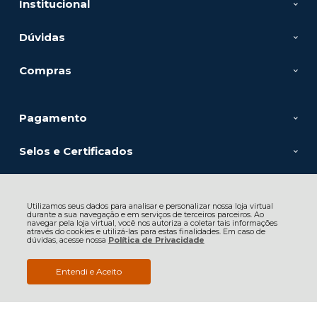
Institucional
Dúvidas
Compras
Pagamento
Selos e Certificados
Utilizamos seus dados para analisar e personalizar nossa loja virtual
durante a sua navegação e em serviços de terceiros parceiros. Ao
navegar pela loja virtual, você nos autoriza a coletar tais informações
FELAP MAQUINAS E EQUIPAMENTOS LTDA, Av. Alcântara Machado -
através do cookies e utilizá-las para estas finalidades. Em caso de
dúvidas, acesse nossa
190 - Mooca - 03102-901 - São Paulo - SP
Política de Privacidade
CNPJ: 60.886.447/0001-31 | © Todos os direitos reservados - Felap
Máquinas e Equipamentos - 2026
Entendi e Aceito