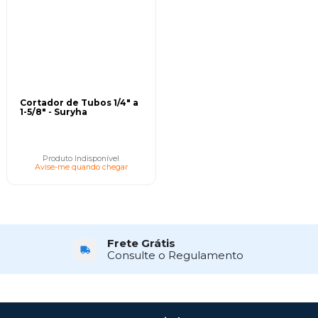
Cortador de Tubos 1/4" a
1-5/8" - Suryha
Produto Indisponível
Avise-me quando chegar
Atendimento
10x Sem Juros
Segunda a Sexta das 8h às 17h45
No Cartão de Crédito