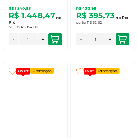
R$ 1.540,93
R$ 420,99
R$ 1.448,47
R$ 395,73
no
no
Pix
Pix
ou
8x
R$ 52,62
ou
10x
R$ 154,09
-
+
-
+
Promoção
Promoção
28%
OFF
3%
OFF