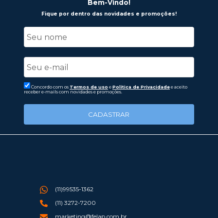
Bem-Vindo!
Fique por dentro das novidades e promoções!
Concordo com os
Termos de uso
e
Politica de Privacidade
e aceito
receber e-mails com novidades e promoções.
CADASTRAR
(11)99535-1362
(11) 3272-7200
marketing@felap.com.br