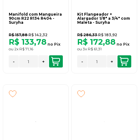
Manifold com Mangueira
Kit Flangeador +
90cm R22 R134 R404 -
Alargador 1/8" a 3/4" com
Suryha
Maleta - Suryha
R$ 157,88
R$ 142,32
R$ 286,33
R$ 183,92
R$ 133,78
R$ 172,88
no
Pix
no
Pix
ou
2x
R$ 71,16
ou
3x
R$ 61,31
-
+
-
+