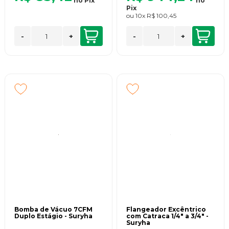
no
Pix
no
Pix
ou
10x
R$ 100,45
-
+
-
+
Bomba de Vácuo 7CFM
Flangeador Excêntrico
Duplo Estágio - Suryha
com Catraca 1/4" a 3/4" -
Suryha