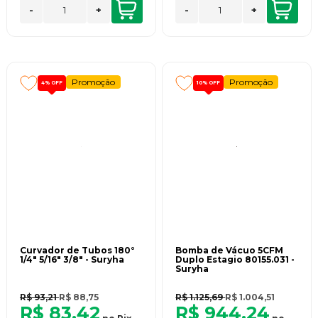
-
+
-
+
Promoção
Promoção
4%
OFF
10%
OFF
Curvador de Tubos 180°
Bomba de Vácuo 5CFM
1/4" 5/16" 3/8" - Suryha
Duplo Estagio 80155.031 -
Suryha
R$ 93,21
R$ 88,75
R$ 1.125,69
R$ 1.004,51
R$ 83,42
R$ 944,24