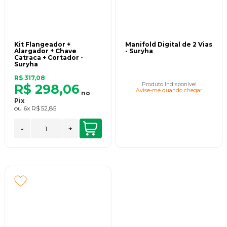
Kit Flangeador +
Manifold Digital de 2 Vias
Alargador + Chave
- Suryha
Catraca + Cortador -
Suryha
R$ 317,08
Produto Indisponível
R$ 298,06
Avise-me quando chegar
no
Pix
ou
6x
R$ 52,85
-
+