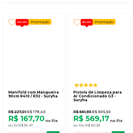
Os produtos Suryha estão disponíveis em todo o Brasil, através das
melhores revendas de cada região. A marca busca evolução constante,
trazendo ao mercado as melhores soluções para o alto desempenho
profissional dos técnicos refrigeristas.
Promoção
Promoção
21%
OFF
8%
OFF
Manifold com Mangueira
Pistola de Limpeza para
90cm R410 / R32 - Suryha
Ar Condicionado G3 -
Suryha
R$ 227,01
R$ 178,40
R$ 661,93
R$ 605,50
R$ 167,70
R$ 569,17
no
Pix
no
Pix
ou
3x
R$ 59,47
ou
10x
R$ 60,55