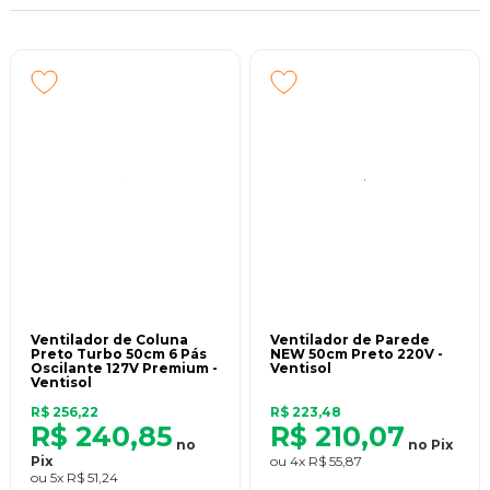
nos próximos anos novos desafios se apresentarão. Mas a
Ventisol já se provou mais do que capacitada para superar
todos os obstáculos e crescer cada dia mais.
Junto a nossos parceiros e sempre pensando em todos nossos
clientes, a Ventisol vai crescer cada dia mais, energizada pelo
apoio de todos aqueles que acreditam em nossos ideais.
A Ventisol se define na Confiança!
Ventilador de Coluna
Ventilador de Parede
Preto Turbo 50cm 6 Pás
NEW 50cm Preto 220V -
Oscilante 127V Premium -
Ventisol
Ventisol
R$ 256,22
R$ 223,48
R$ 240,85
R$ 210,07
no
no
Pix
Pix
ou
4x
R$ 55,87
ou
5x
R$ 51,24