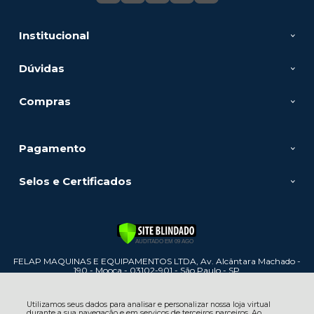
Institucional
Dúvidas
Compras
Pagamento
Selos e Certificados
FELAP MAQUINAS E EQUIPAMENTOS LTDA, Av. Alcântara Machado -
190 - Mooca - 03102-901 - São Paulo - SP
CNPJ: 60.886.447/0001-31 | © Todos os direitos reservados - Felap
Máquinas e Equipamentos - 2026
Utilizamos seus dados para analisar e personalizar nossa loja virtual
durante a sua navegação e em serviços de terceiros parceiros. Ao