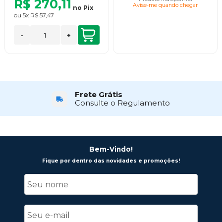
R$ 270,11
Avise-me quando chegar
no
Pix
ou
5x
R$ 57,47
-
+
Frete Grátis
Consulte o Regulamento
Bem-Vindo!
Fique por dentro das novidades e promoções!