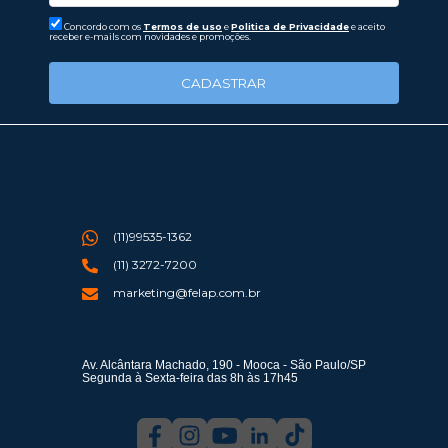
Concordo com os
Termos de uso
e
Politica de Privacidade
e aceito
receber e-mails com novidades e promoções.
CADASTRAR
(11)99535-1362
(11) 3272-7200
marketing@felap.com.br
Av. Alcântara Machado, 190 - Mooca - São Paulo/SP
Segunda à Sexta-feira das 8h às 17h45