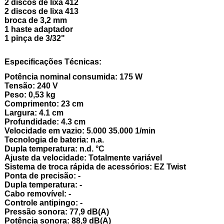
2 discos de lixa 412
2 discos de lixa 413
broca de 3,2 mm
1 haste adaptador
1 pinça de 3/32"
Especificações Técnicas:
Potência nominal consumida: 175 W
Tensão: 240 V
Peso: 0,53 kg
Comprimento: 23 cm
Largura: 4.1 cm
Profundidade: 4.3 cm
Velocidade em vazio: 5.000 35.000 1/min
Tecnologia de bateria: n.a.
Dupla temperatura: n.d. °C
Ajuste da velocidade: Totalmente variável
Sistema de troca rápida de acessórios: EZ Twist
Ponta de precisão: -
Dupla temperatura: -
Cabo removível: -
Controle antipingo: -
Pressão sonora: 77,9 dB(A)
Potência sonora: 88,9 dB(A)