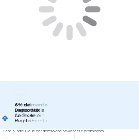
10x
Sem
Juros
No
Atendimento
6% de
Cartão
Segunda a
Frete Grátis
Desconto
de
Sexta das 8h
Consulte o
no Pix e
Crédito
às 17h45
Regulamento
Boleto
Bem-Vindo!
Fique por dentro das novidades e promoções!