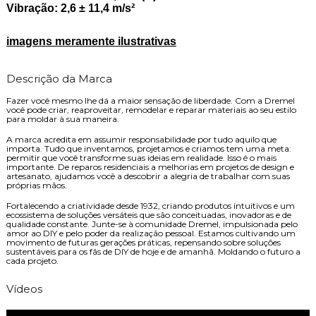
Vibração: 2,6 ± 11,4 m/s²
imagens meramente ilustrativas
Descrição da Marca
Fazer você mesmo lhe dá a maior sensação de liberdade. Com a Dremel
você pode criar, reaproveitar, remodelar e reparar materiais ao seu estilo
para moldar à sua maneira.
A marca acredita em assumir responsabilidade por tudo aquilo que
importa. Tudo que inventamos, projetamos e criamos tem uma meta:
permitir que você transforme suas ideias em realidade. Isso é o mais
importante. De reparos residenciais a melhorias em projetos de design e
artesanato, ajudamos você a descobrir a alegria de trabalhar com suas
próprias mãos.
Fortalecendo a criatividade desde 1932, criando produtos intuitivos e um
ecossistema de soluções versáteis que são conceituadas, inovadoras e de
qualidade constante. Junte-se à comunidade Dremel, impulsionada pelo
amor ao DIY e pelo poder da realização pessoal. Estamos cultivando um
movimento de futuras gerações práticas, repensando sobre soluções
sustentáveis para os fãs de DIY de hoje e de amanhã. Moldando o futuro a
cada projeto.
Vídeos