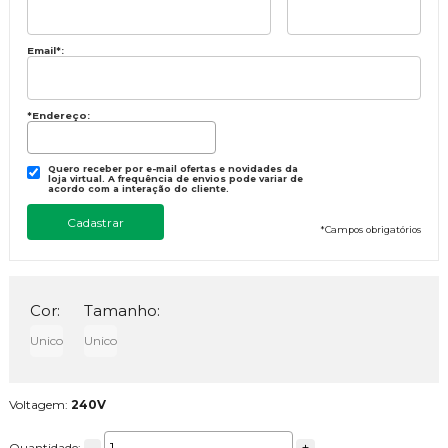
Email
*
:
*Endereço:
Quero receber por e-mail ofertas e novidades da
loja virtual. A frequência de envios pode variar de
acordo com a interação do cliente.
*
Campos obrigatórios
Cor:
Tamanho:
Unico
Unico
Voltagem:
240V
-
+
Quantidade: