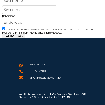
Endereço:
Concordo com os
Termos de uso
e
Politica de Privacidade
e aceito
receber e-mails com novidades e promoções.
CADASTRAR
(11)99535-1362
(11) 3272-7200
marketing@felap.com.br
Av. Alcântara Machado, 190 - Mooca - São Paulo/SP
Segunda à Sexta-feira das 8h às 17h45