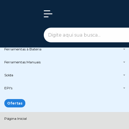
Olá Visitante!
Acesse sua conta e pedidos
Todas as Categorias
Peças de Reposição
Ferramentas Elétricas
Ferramentas à Bateria
Ferramentas Manuais
Solda
EPI's
Ofertas
Página Inicial