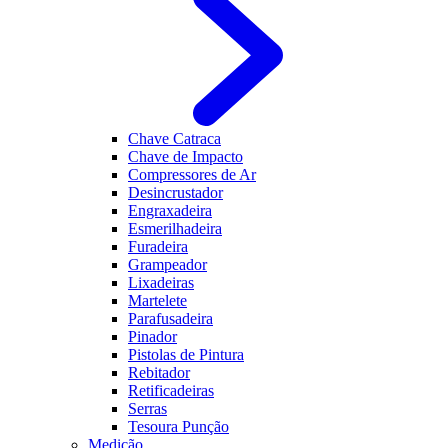
Chave Catraca
Chave de Impacto
Compressores de Ar
Desincrustador
Engraxadeira
Esmerilhadeira
Furadeira
Grampeador
Lixadeiras
Martelete
Parafusadeira
Pinador
Pistolas de Pintura
Rebitador
Retificadeiras
Serras
Tesoura Punção
Medição