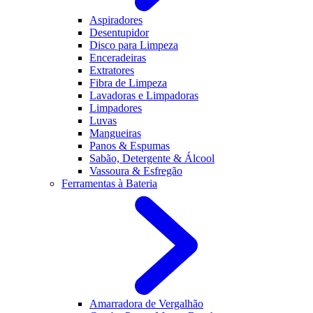
Aspiradores
Desentupidor
Disco para Limpeza
Enceradeiras
Extratores
Fibra de Limpeza
Lavadoras e Limpadoras
Limpadores
Luvas
Mangueiras
Panos & Espumas
Sabão, Detergente & Álcool
Vassoura & Esfregão
Ferramentas à Bateria
Amarradora de Vergalhão