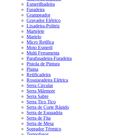
Esmerilhadeira
Furadeira
Grampeador
Gravador Elétrico
Lixadeira-Politriz
Martelete
Martelo
Micro Retífica
Moto Esmeril
Multi Ferramenta
Parafusadeira-Furadeira
Pistola de Pintura
Plaina
Retificadeira
Rosqueadeira Elétrica
Serra Circular
Serra Mármore
Serra Sabre
Serra Tico Tico
Serra de Corte Rápido
Serra de Esquadria
Serra de Fita
Serra de Mesa
Soprador Térmico
Termofusor