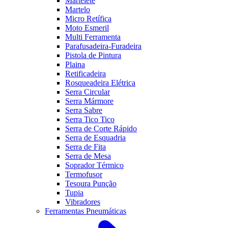
Martelete
Martelo
Micro Retífica
Moto Esmeril
Multi Ferramenta
Parafusadeira-Furadeira
Pistola de Pintura
Plaina
Retificadeira
Rosqueadeira Elétrica
Serra Circular
Serra Mármore
Serra Sabre
Serra Tico Tico
Serra de Corte Rápido
Serra de Esquadria
Serra de Fita
Serra de Mesa
Soprador Térmico
Termofusor
Tesoura Punção
Tupia
Vibradores
Ferramentas Pneumáticas