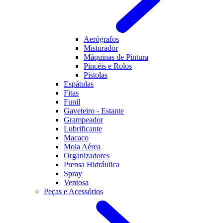
Aerógrafos
Misturador
Máquinas de Pintura
Pincéis e Rolos
Pistolas
Espátulas
Fitas
Funil
Gaveteiro - Estante
Grampeador
Lubrificante
Macaco
Mola Aérea
Organizadores
Prensa Hidráulica
Spray
Ventosa
Peças e Acessórios