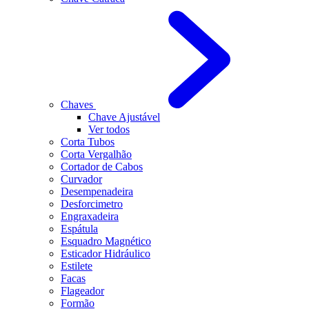
Chaves
Chave Ajustável
Ver todos
Corta Tubos
Corta Vergalhão
Cortador de Cabos
Curvador
Desempenadeira
Desforcimetro
Engraxadeira
Espátula
Esquadro Magnético
Esticador Hidráulico
Estilete
Facas
Flageador
Formão