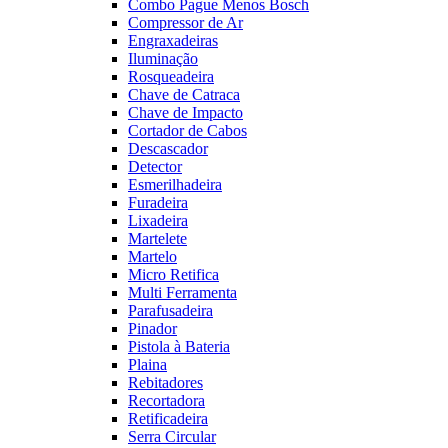
Combo Pague Menos Bosch
Compressor de Ar
Engraxadeiras
Iluminação
Rosqueadeira
Chave de Catraca
Chave de Impacto
Cortador de Cabos
Descascador
Detector
Esmerilhadeira
Furadeira
Lixadeira
Martelete
Martelo
Micro Retifica
Multi Ferramenta
Parafusadeira
Pinador
Pistola à Bateria
Plaina
Rebitadores
Recortadora
Retificadeira
Serra Circular