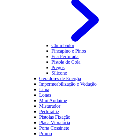
Chumbador
Fincapino e Pinos
Fita Perfurada
Pistola de Cola
Pregos
Silicone
Geradores de Energia
Impermeabilização e Vedação
Lima
Lonas
Mini Andaime
Misturador
Perfuratriz
Pistolas Fixação
Placa Vibratória
Porta Cossinete
Prumo