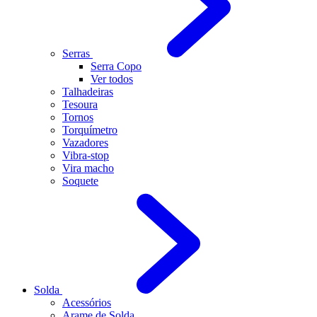
Serras
Serra Copo
Ver todos
Talhadeiras
Tesoura
Tornos
Torquímetro
Vazadores
Vibra-stop
Vira macho
Soquete
Solda
Acessórios
Arame de Solda