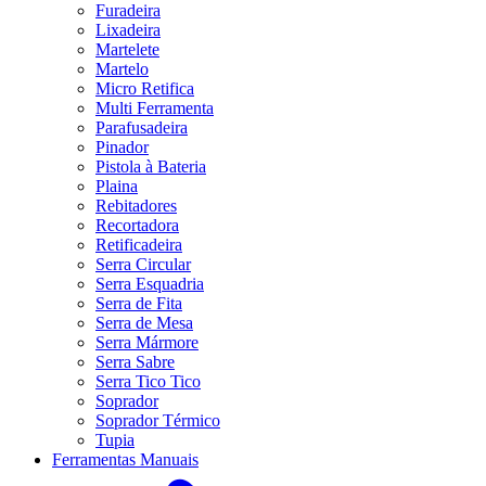
Furadeira
Lixadeira
Martelete
Martelo
Micro Retifica
Multi Ferramenta
Parafusadeira
Pinador
Pistola à Bateria
Plaina
Rebitadores
Recortadora
Retificadeira
Serra Circular
Serra Esquadria
Serra de Fita
Serra de Mesa
Serra Mármore
Serra Sabre
Serra Tico Tico
Soprador
Soprador Térmico
Tupia
Ferramentas Manuais