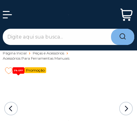
Página Inicial
Peças e Acessórios
Acessórios Para Ferramentas Manuais
Promoção
3%
OFF