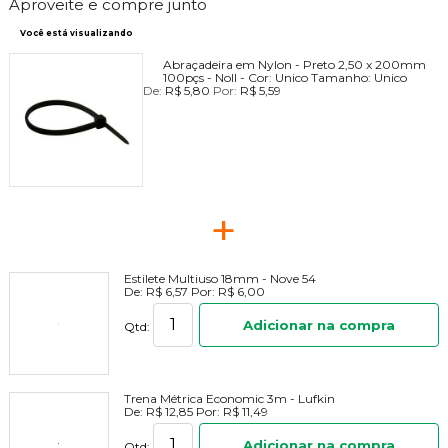
Aproveite e compre junto
Você está visualizando
Abraçadeira em Nylon - Preto 2,50 x 200mm
100pçs - Noll -
Cor:
Unico
Tamanho:
Unico
De:
R$ 5,80
Por:
R$ 5,59
+
Estilete Multiuso 18mm - Nove 54
De:
R$ 6,57
Por:
R$ 6,00
Adicionar na compra
Qtd:
Trena Métrica Economic 3m - Lufkin
De:
R$ 12,85
Por:
R$ 11,49
Adicionar na compra
Qtd: