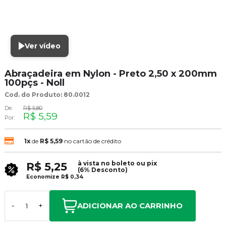
Ver vídeo
Abraçadeira em Nylon - Preto 2,50 x 200mm
100pçs - Noll
Cod. do Produto: 80.0012
De:
R$ 5,80
R$ 5,59
Por:
1x
de
R$ 5,59
no cartão de crédito
à vista no boleto ou pix
R$ 5,25
(6% Desconto)
Economize
R$ 0,34
ADICIONAR AO CARRINHO
-
+