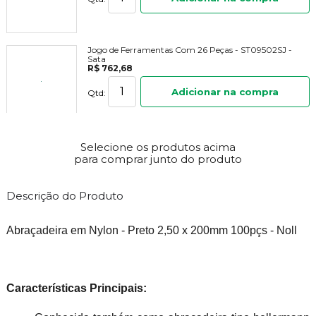
Jogo de Ferramentas Com 26 Peças - ST09502SJ -
Sata
R$ 762,68
Adicionar na compra
Qtd:
Bolsa em Lona Para Ferramentas 43cm x 24cm x
30cm - Vonder
Selecione os produtos acima
R$ 190,81
para comprar junto do produto
Adicionar na compra
Qtd:
Descrição do Produto
Abraçadeira em Nylon - Preto 2,50 x 200mm 100pçs - Noll
Características Principais: