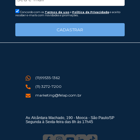
Concordo com os
Termos de uso
e
Politica de Privacidade
e aceito
receber e-mails com novidades e promoções.
CADASTRAR
(11)99535-1362
(11) 3272-7200
marketing@felap.com.br
Av. Alcântara Machado, 190 - Mooca - São Paulo/SP
Segunda à Sexta-feira das 8h às 17h45