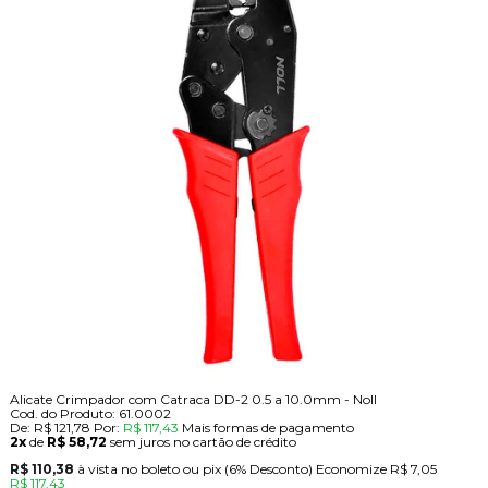
Alicate Crimpador com Catraca DD-2 0.5 a 10.0mm - Noll
Cod. do Produto: 61.0002
De:
R$ 121,78
Por:
R$ 117,43
Mais formas de pagamento
2x
de
R$ 58,72
sem juros no cartão de crédito
R$ 110,38
à vista no boleto ou pix
(6% Desconto)
Economize
R$ 7,05
R$ 117,43