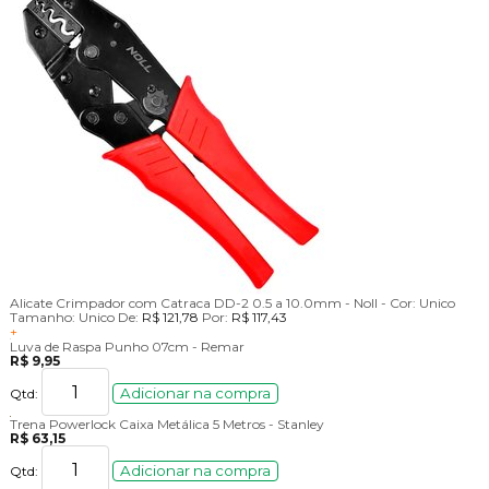
Alicate Crimpador com Catraca DD-2 0.5 a 10.0mm - Noll -
Cor:
Unico
Tamanho:
Unico
De:
R$ 121,78
Por:
R$ 117,43
+
Luva de Raspa Punho 07cm - Remar
R$ 9,95
Adicionar na compra
Qtd:
Trena Powerlock Caixa Metálica 5 Metros - Stanley
R$ 63,15
Adicionar na compra
Qtd: