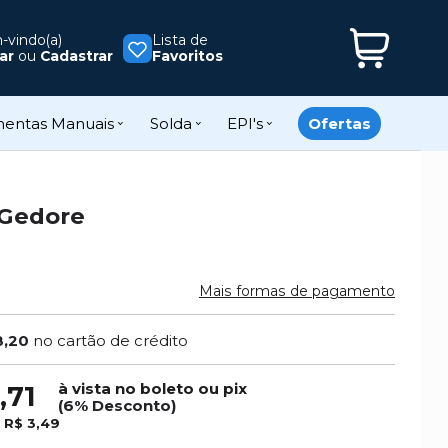
vindo(a)
Lista de
ar
ou
Cadastrar
Favoritos
mentas Manuais
Solda
EPI's
Ofertas
 Gedore
Mais formas de pagamento
8,20
no cartão de crédito
à vista no boleto ou pix
,71
(6% Desconto)
e
R$ 3,49