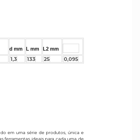
d mm
L mm
L2 mm
1,3
133
25
0,095
do em uma série de produtos, única e
 as ferramentas ideais para cada uma de