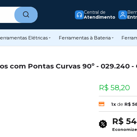
Central de
Bem-
Atendimento
Entr
erramentas Elétricas
Ferramentas à Bateria
Ferra
nos com Pontas Curvas 90º - 029.240 -
R$ 58,20
1x
de
R$ 5
R$ 54
Economiz