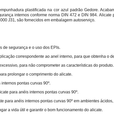
Plus
R$ 20,00
punhadura plastificada na cor azul padrão Gedore. Acabame
Qtd:
Adicionar na compra
egurança internos conforme norma DIN 472 e DIN 984. Alicate p
 8000 J31, são fornecidos em embalagem autoserviço.
is de segurança e o uso dos EPIs.
 aplicação correspondente ao anel interno, para que obtenha o
excessivo, para não comprometer as características do produto.
para prolongar o comprimento do alicate.
 internos pontas curvas 90º.
licate para anéis internos pontas curvas 90º.
te para anéis internos pontas curvas 90º em ambientes ácidos,
ar a vida útil e garantir o bom funcionamento do alicate.