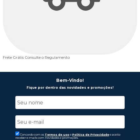
Frete Grátis
Consulte o Regulamento
6
Bem-Vindo!
Fique por dentro das novidades e promoções!
Concordo com os
Termos de uso
e
Politica de Privacidade
e aceito
receber e-mails com novidades e promoções.