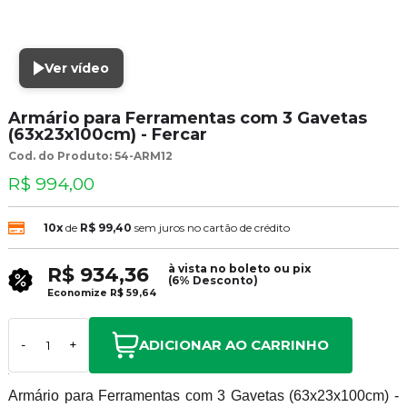
Ver vídeo
Armário para Ferramentas com 3 Gavetas
(63x23x100cm) - Fercar
Cod. do Produto: 54-ARM12
R$ 994,00
10x
de
R$ 99,40
sem juros no cartão de crédito
à vista no boleto ou pix
R$ 934,36
(6% Desconto)
Economize
R$ 59,64
ADICIONAR AO CARRINHO
-
+
Armário para Ferramentas com 3 Gavetas (63x23x100cm) -