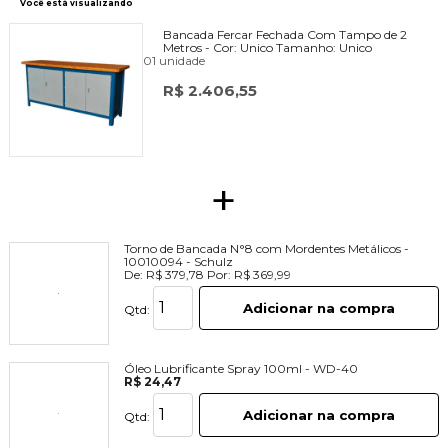
Você está visualizando
Bancada Fercar Fechada Com Tampo de 2
Metros -
Cor:
Unico
Tamanho:
Unico
01 unidade
R$ 2.406,55
+
Torno de Bancada N°8 com Mordentes Metálicos -
10010094 - Schulz
De:
R$ 379,78
Por:
R$ 369,99
Adicionar na compra
Qtd:
Óleo Lubrificante Spray 100ml - WD-40
R$ 24,47
Adicionar na compra
Qtd: