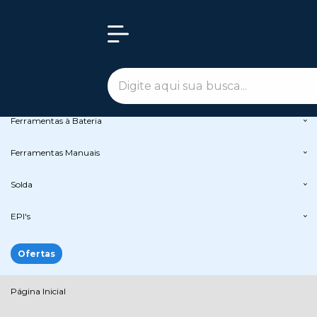
Olá Visitante!
Acesse sua conta e pedidos
Todas as Categorias
Peças de Reposição
Ferramentas Elétricas
Ferramentas à Bateria
Ferramentas Manuais
Solda
EPI's
Ofertas
Página Inicial