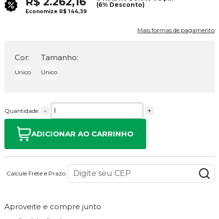
R$ 2.262,16
(6% Desconto)
Economize
R$ 144,39
Mais formas de pagamento
Cor:
Tamanho:
Unico
Unico
-
+
Quantidade:
ADICIONAR AO CARRINHO
Calcule Frete e Prazo
Aproveite e compre junto