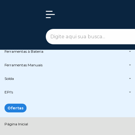
Olá Visitante!
Acesse sua conta e pedidos
Todas as Categorias
Peças de Reposição
Ferramentas Elétricas
Ferramentas à Bateria
Ferramentas Manuais
Solda
EPI's
Ofertas
Página Inicial