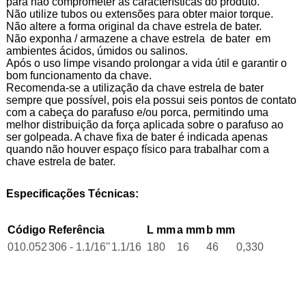
para não comprometer as características do produto.
Não utilize tubos ou extensões para obter maior torque.
Não altere a forma original da chave estrela de bater.
Não exponha / armazene a chave estrela de bater em
ambientes ácidos, úmidos ou salinos.
Após o uso limpe visando prolongar a vida útil e garantir o
bom funcionamento da chave.
Recomenda-se a utilização da chave estrela de bater
sempre que possível, pois ela possui seis pontos de contato
com a cabeça do parafuso e/ou porca, permitindo uma
melhor distribuição da força aplicada sobre o parafuso ao
ser golpeada. A chave fixa de bater é indicada apenas
quando não houver espaço físico para trabalhar com a
chave estrela de bater.
Especificações Técnicas:
Código
Referência
L mm
a mm
b mm
010.052
306 - 1.1/16''
1.1/16
180
16
46
0,330