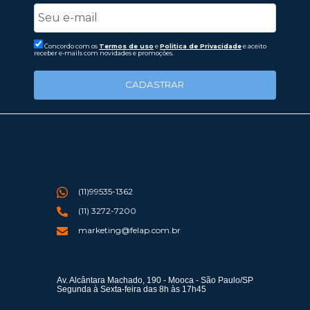
Concordo com os
Termos de uso
e
Politica de Privacidade
e aceito
receber e-mails com novidades e promoções.
CADASTRAR
(11)99535-1362
(11) 3272-7200
marketing@felap.com.br
Av. Alcântara Machado, 190 - Mooca - São Paulo/SP
Segunda à Sexta-feira das 8h às 17h45