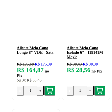
Alicate Meia Cana
Alicate Meia Cana
Longo 8" VDE - Sata
Isolado 6" - 119141M -
Mayle
R$ 175,68
R$ 175,39
R$ 30,43
R$ 30,38
R$ 164,87
R$ 28,56
no
no
Pix
Pix
ou
3x
R$ 58,46
-
+
-
+