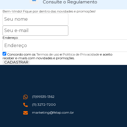
Consulte o Regulamento
Bem-Vindo!
Fique por dentro das novidades e promoções!
Endereço:
Concordo com os
Termos de uso
e
Politica de Privacidade
e aceito
receber e-mails com novidades e promoções.
CADASTRAR
(11)99535-1362
(11) 3272-7200
marketing@felap.com.br