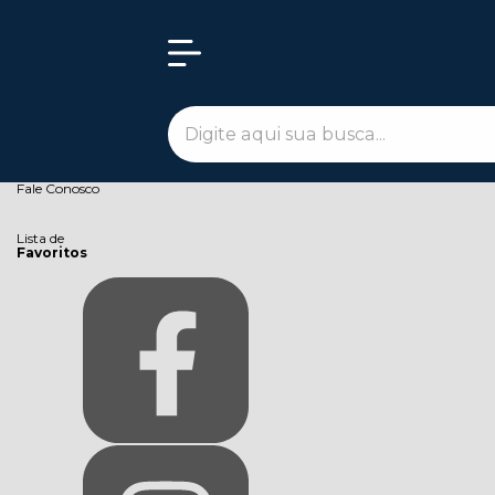
Olá Visitante!
Acesse sua conta e pedidos
Página Inicial
Quem Somos
Como Comprar
Fale Conosco
Lista de
Favoritos