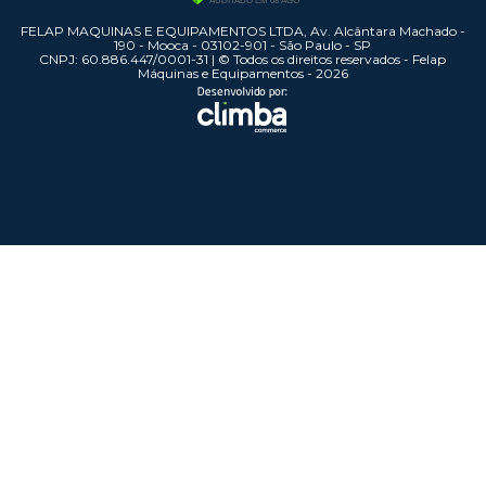
FELAP MAQUINAS E EQUIPAMENTOS LTDA, Av. Alcântara Machado -
190 - Mooca - 03102-901 - São Paulo - SP
CNPJ: 60.886.447/0001-31 | © Todos os direitos reservados - Felap
Máquinas e Equipamentos - 2026