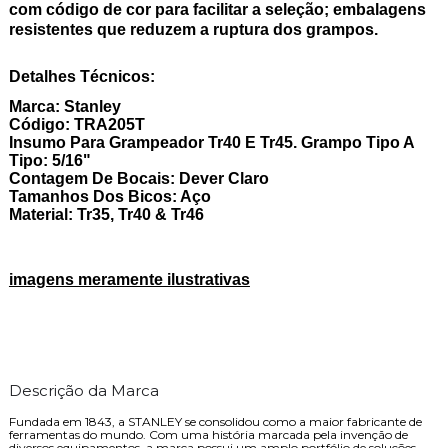
com código de cor para facilitar a seleção; embalagens
resistentes que reduzem a ruptura dos grampos.
Detalhes Técnicos:
Marca: Stanley
Código: TRA205T
Insumo Para Grampeador Tr40 E Tr45. Grampo Tipo A
Tipo: 5/16"
Contagem De Bocais: Dever Claro
Tamanhos Dos Bicos: Aço
Material: Tr35, Tr40 & Tr46
imagens meramente ilustrativas
Descrição da Marca
Fundada em 1843, a STANLEY se consolidou como a maior fabricante de
ferramentas do mundo. Com uma história marcada pela invenção de
diversos equipamentos, a marca possui um amplo portfólio de soluções