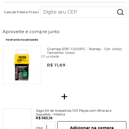
Calcule Frete e Prazo
Aproveite e compre junto
Você está visualizando
Grampo 5/16" 1.000PC - Stanley -
Cor:
Unico
Tamanho:
Unico
01 unidade
R$ 11,69
+
Jogo Kit de Acessórios 103 Peças com Brocas e
Soquetes - Makita
R$ 565,16
Adicionar na compra
Qtd: