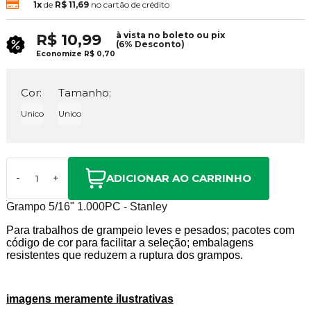
1x
de
R$ 11,69
no cartão de crédito
à vista no boleto ou pix
R$ 10,99
(6% Desconto)
Economize
R$ 0,70
Cor:
Tamanho:
Unico
Unico
ADICIONAR AO CARRINHO
-
+
Grampo 5/16" 1.000PC - Stanley
Para trabalhos de grampeio leves e pesados; pacotes com
código de cor para facilitar a seleção; embalagens
resistentes que reduzem a ruptura dos grampos.
imagens meramente ilustrativas