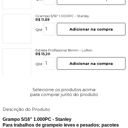
Grampo 5/16" 1.000PC - Stanley
R$ 11,69
Adicionar na compra
Qtd:
Estilete Profissional 18mm - Lufkin
R$ 15,20
Adicionar na compra
Qtd:
Luva Tricotada Algodão Pigmentada 2 Fios Preta -
Proteplus
Selecione os produtos acima
R$ 2,90
para comprar junto do produto
Adicionar na compra
Qtd:
Descrição do Produto
Grampo 5/16" 1.000PC - Stanley
Para trabalhos de grampeio leves e pesados; pacotes