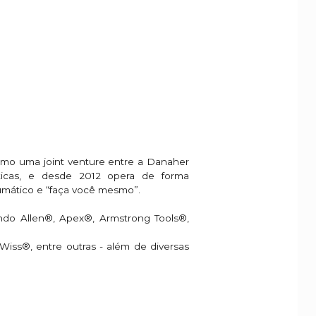
mo uma joint venture entre a Danaher
áticas, e desde 2012 opera de forma
eumático e “faça você mesmo”.
uindo Allen®, Apex®, Armstrong Tools®,
iss®, entre outras - além de diversas