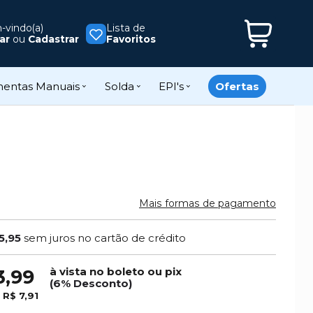
vindo(a)
Lista de
ar
ou
Cadastrar
Favoritos
mentas Manuais
Solda
EPI's
Ofertas
Mais formas de pagamento
5,95
sem juros no cartão de crédito
à vista no boleto ou pix
3,99
(6% Desconto)
e
R$ 7,91