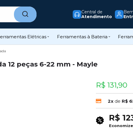
Central de
Bem-
Atendimento
Entr
erramentas Elétricas
Ferramentas à Bateria
Ferra
ada
a 12 peças 6-22 mm - Mayle
R$ 131,90
2x
de
R$ 6
R$ 12
Economiz