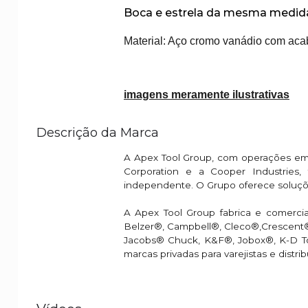
Boca e estrela da mesma medid
Material: Aço cromo vanádio com ac
imagens meramente ilustrativas
Descrição da Marca
A Apex Tool Group, com operações em
Corporation e a Cooper Industries,
independente. O Grupo oferece soluções
A Apex Tool Group fabrica e comercial
Belzer®, Campbell®, Cleco®,Crescent
Jacobs® Chuck, K&F®, Jobox®, K-D Too
marcas privadas para varejistas e distrib