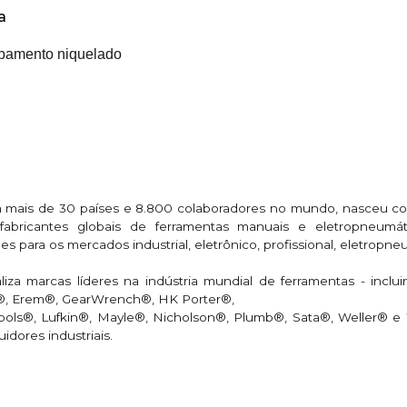
a
abamento niquelado
 mais de 30 países e 8.800 colaboradores no mundo, nasceu co
 fabricantes globais de ferramentas manuais e eletropneum
 para os mercados industrial, eletrônico, profissional, eletropn
iza marcas líderes na indústria mundial de ferramentas - incl
®, Erem®, GearWrench®, HK Porter®,
ls®, Lufkin®, Mayle®, Nicholson®, Plumb®, Sata®, Weller® e W
uidores industriais.