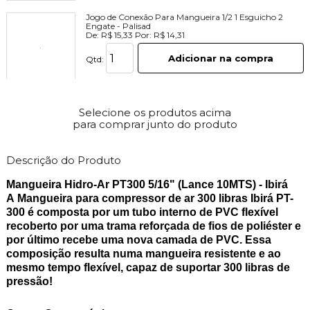
Jogo de Conexão Para Mangueira 1/2 1 Esguicho 2
Engate - Palisad
De:
R$ 15,33
Por:
R$ 14,31
Adicionar na compra
Qtd:
Esguicho Tipo Pistola 7 Posições de Jato Ajustável -
Palisad
Selecione os produtos acima
R$ 11,73
para comprar junto do produto
Adicionar na compra
Qtd:
Descrição do Produto
Mangueira Hidro-Ar PT300 5/16" (Lance 10MTS) - Ibir
A
Mangueira para compressor de ar 300 libras Ibirá PT-
300
é composta por um tubo interno de PVC flexível
recoberto por uma trama reforçada de fios de poliéster e
por último recebe uma nova camada de PVC. Essa
composição resulta numa mangueira resistente e ao
mesmo tempo flexível, capaz de suportar 300 libras de
pressão!