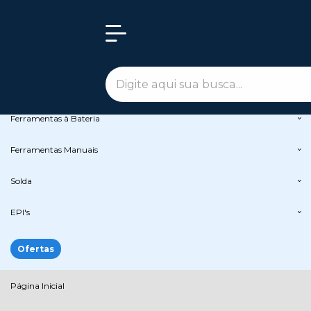
Olá Visitante!
Acesse sua conta e pedidos
Todas as Categorias
Peças de Reposição
Ferramentas Elétricas
Ferramentas à Bateria
Ferramentas Manuais
Solda
EPI's
Ofertas
Página Inicial