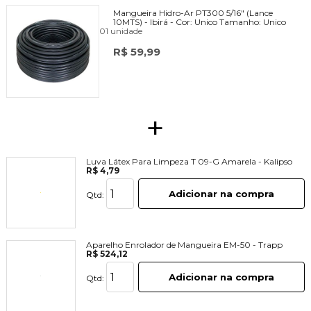
Mangueira Hidro-Ar PT300 5/16" (Lance
10MTS) - Ibirá -
Cor:
Unico
Tamanho:
Unico
01 unidade
R$ 59,99
+
Luva Látex Para Limpeza T 09-G Amarela - Kalipso
R$ 4,79
Adicionar na compra
Qtd:
Aparelho Enrolador de Mangueira EM-50 - Trapp
R$ 524,12
Adicionar na compra
Qtd: