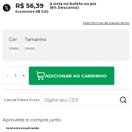
à vista no boleto ou pix
R$ 56,39
(6% Desconto)
Economize
R$ 3,60
Mais formas de pagamento
Cor:
Tamanho:
Unico
Unico
ADICIONAR AO CARRINHO
-
+
Calcule Frete e Prazo
Aproveite e compre junto
Você está visualizando