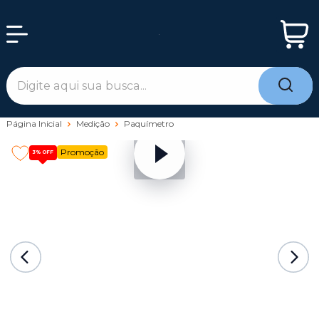
Página Inicial
Medição
Paquímetro
Promoção
3%
OFF