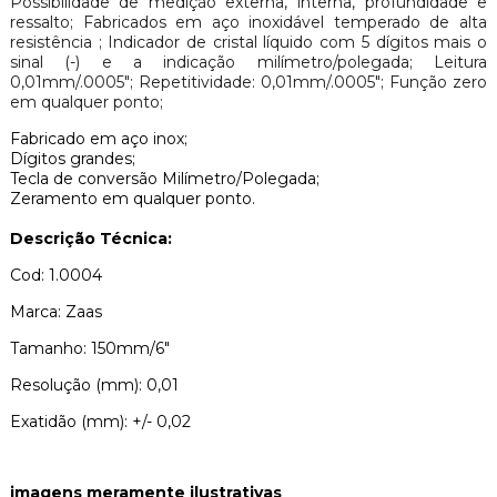
Possibilidade de medição externa, interna, profundidade e
ressalto; Fabricados em aço inoxidável temperado de alta
resistência ; Indicador de cristal líquido com 5 dígitos mais o
sinal (-) e a indicação milímetro/polegada; Leitura
0,01mm/.0005"; Repetitividade: 0,01mm/.0005"; Função zero
em qualquer ponto;
Fabricado em aço inox;
Dígitos grandes;
Tecla de conversão Milímetro/Polegada;
Zeramento em qualquer ponto.
Descrição Técnica:
Cod: 1.0004
Marca: Zaas
Tamanho: 150mm/6"
Resolução (mm): 0,01
Exatidão (mm): +/- 0,02
imagens meramente ilustrativas