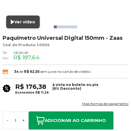
Ver vídeo
Paquímetro Universal Digital 150mm - Zaas
Cod. do Produto: 1.0004
De:
R$ 194,59
R$ 187,64
Por:
3x
de
R$ 62,55
sem juros no cartão de crédito
à vista no boleto ou pix
R$ 176,38
(6% Desconto)
Economize
R$ 11,26
Mais formas de pagamento
ADICIONAR AO CARRINHO
-
+