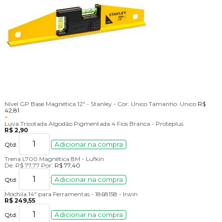
Nível GP Base Magnética 12" - Stanley -
Cor:
Unico
Tamanho:
Unico
R$
42,81
+
Luva Tricotada Algodão Pigmentada 4 Fios Branca - Proteplus
R$ 2,90
Adicionar na compra
Qtd:
Trena L700 Magnética 8M - Lufkin
De:
R$ 77,77
Por:
R$ 77,40
Adicionar na compra
Qtd:
Mochila 14" para Ferramentas - 1868158 - Irwin
R$ 249,55
Adicionar na compra
Qtd: