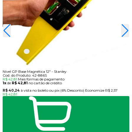
Nível GP Base Magnética 12" - Stanley
Cod. do Produto: 42-886S
R$ 42,81
Mais formas de pagamento
1x
de
R$ 42,81
no cartão de crédito
R$ 40,24
à vista no boleto ou pix
(6% Desconto)
Economize
R$ 2,57
R$ 42,81