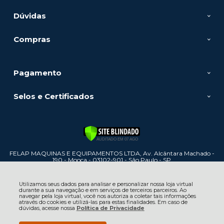
Dúvidas
Compras
Pagamento
Selos e Certificados
FELAP MAQUINAS E EQUIPAMENTOS LTDA, Av. Alcântara Machado -
190 - Mooca - 03102-901 - São Paulo - SP
CNPJ: 60.886.447/0001-31 | © Todos os direitos reservados - Felap
Máquinas e Equipamentos - 2026
Utilizamos seus dados para analisar e personalizar nossa loja virtual
durante a sua navegação e em serviços de terceiros parceiros. Ao
navegar pela loja virtual, você nos autoriza a coletar tais informações
através do cookies e utilizá-las para estas finalidades. Em caso de
dúvidas, acesse nossa
Política de Privacidade